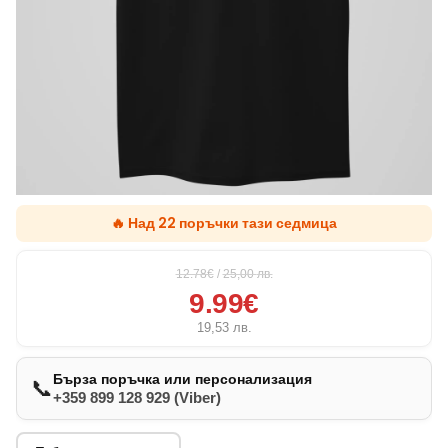
🔥 Над 22 поръчки тази седмица
12.78€
/
25,00
лв.
9.99€
19,53
лв.
Бърза поръчка или персонализация
📞
+359 899 128 929 (Viber)