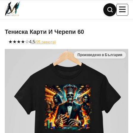
Skip
to
content
Тениска Карти И Черепи 60
★
★
★
★
☆
4,5
(95 ревюта)