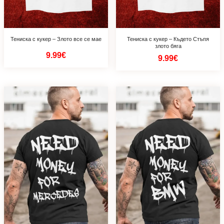
Тениска с кукер – Злото все се мае
Тениска с кукер – Където Стъпя
злото бяга
9.99€
9.99€