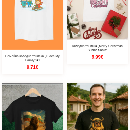
Коледна тениска „Merry Christmas
Bubble Santa“
Семейна коледна тениска „I Love My
9.99€
Family“ #1
9.71€