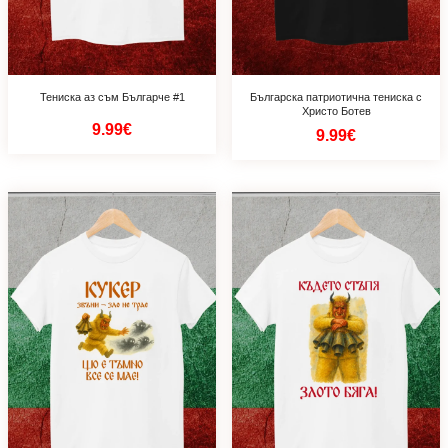
Тениска аз съм Българче #1
Българска патриотична тениска с
Христо Ботев
9.99€
9.99€