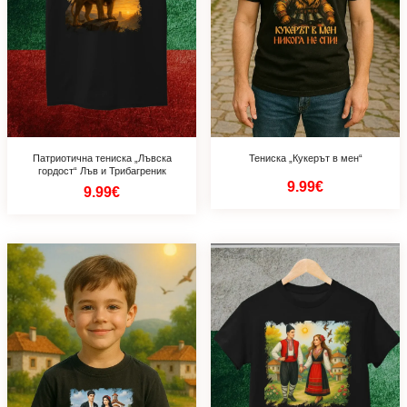
Патриотична тениска „Лъвска
Тениска „Кукерът в мен“
гордост“ Лъв и Трибагреник
9.99€
9.99€