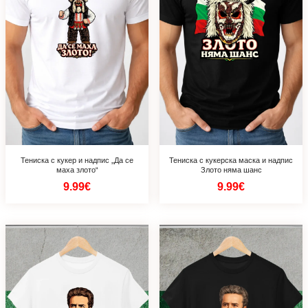
Тениска с кукер и надпис „Да се
Тениска с кукерска маска и надпис
маха злото“
Злото няма шанс
9.99€
9.99€