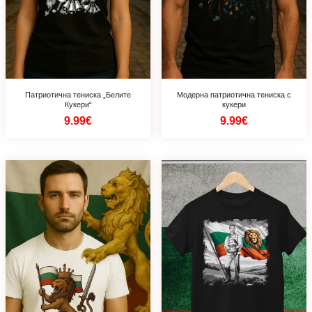
Патриотична тениска „Белите
Mодерна патриотична тениска с
Кукери“
кукери
9.99€
9.99€