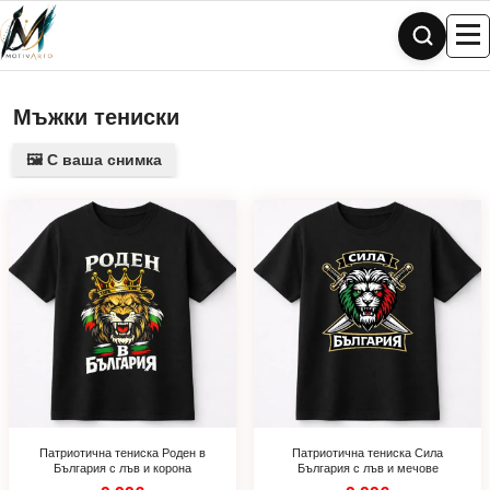
Skip
to
content
Мъжки тениски
🖼️ С ваша снимка
Патриотична тениска Роден в
Патриотична тениска Сила
България с лъв и корона
България с лъв и мечове