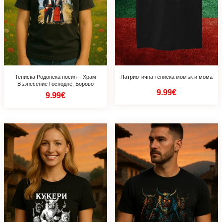
Тениска Родопска носия – Храм
Патриотична тениска момък и мома
Възнесение Господне, Борово
9.99€
9.99€