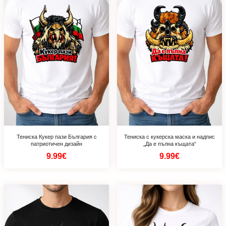
Тениска Кукер пази България с
Тениска с кукерска маска и надпис
патриотичен дизайн
„Да е пълна къщата“
9.99€
9.99€