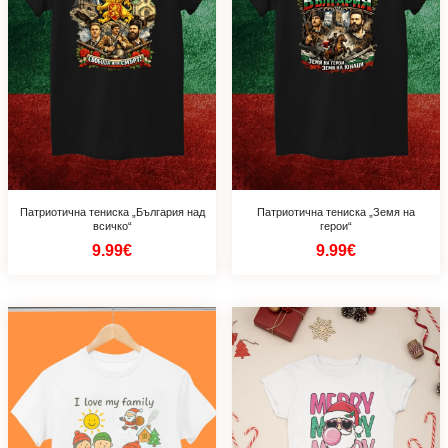
Патриотична тениска „България над
Патриотична тениска „Земя на
всичко“
герои“
9.99€
9.99€