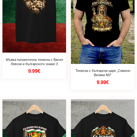
Мъжка патриотична тениска с Васил
Левски и българското знаме 3
9.99€
Тениска с български царе „Симеон
Велики M2“
9.99€