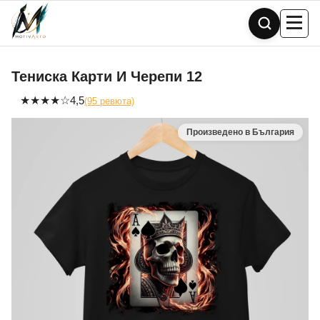
Skip
to
content
Тениска Карти И Черепи 12
★
★
★
★
☆
4,5
(95 ревюта)