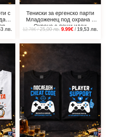
ти с
Тениски за ергенско парти
да
Младоженец под охрана и
чер
Охрана с лоши идеи
53
лв.
12.78€
/
25,00
лв.
9.99€
/
19,53
лв.