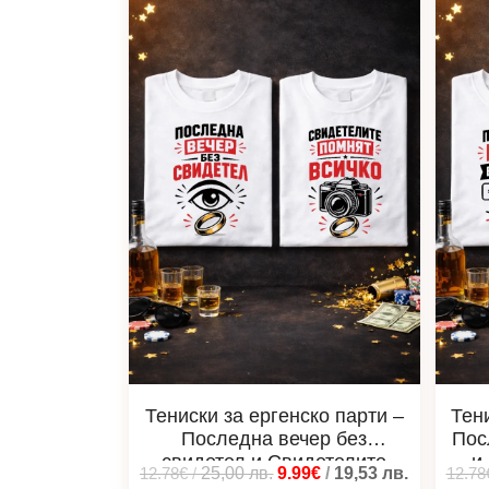
Тениски за ергенско парти –
Тен
Последна вечер без
Пос
свидетел и Свидетелите
и
12.78€
/
25,00
лв.
9.99€
/
19,53
лв.
12.78
помнят всичко