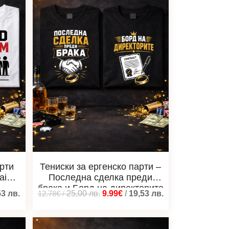
арти
Тениски за ергенско парти –
aid
Последна сделка преди
брака и Борд на директорите
53
лв.
12.78€
/
25,00
лв.
9.99€
/
19,53
лв.