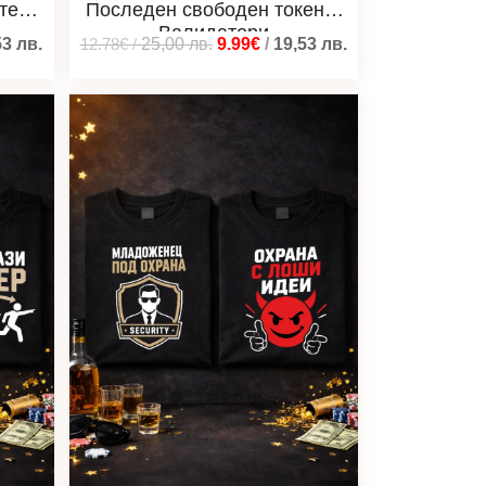
тели
Последен свободен токен и
Валидатори
53
лв.
12.78€
/
25,00
лв.
9.99€
/
19,53
лв.