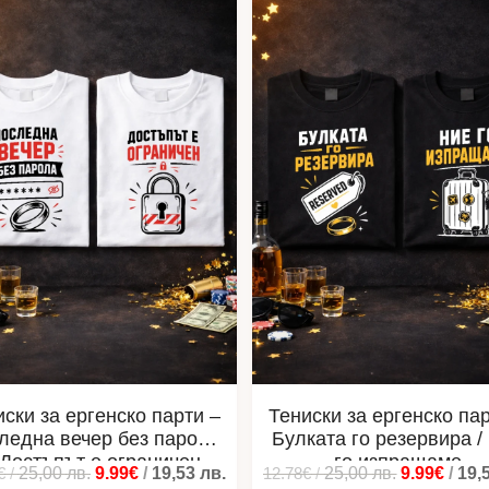
иски за ергенско парти –
Тениски за ергенско пар
ледна вечер без парола
Булката го резервира /
 Достъпът е ограничен
го изпращаме
€
/
25,00
лв.
9.99€
/
19,53
лв.
12.78€
/
25,00
лв.
9.99€
/
19,