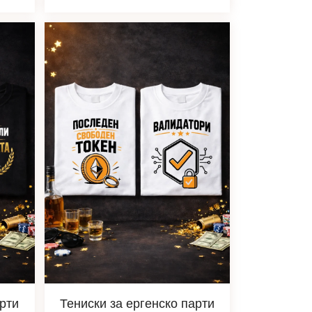
арти
Тениски за ергенско парти