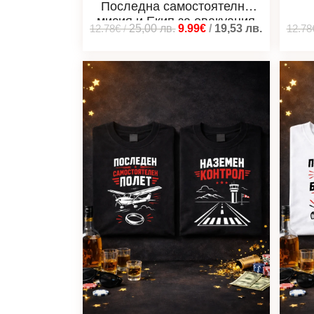
Последна самостоятелна
мисия и Екип за евакуация
12.78€
/
25,00
лв.
9.99€
/
19,53
лв.
12.78