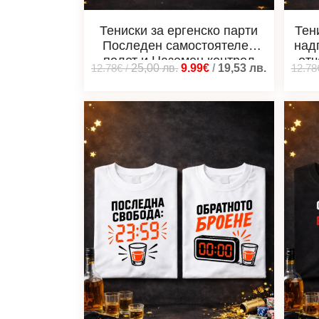
Тениски за ергенско парти
Тен
Последен самостоятелен
над
полет и Наземен контрол
отч
12.78€
/
25,00
лв.
9.99€
/
19,53
лв.
12.78