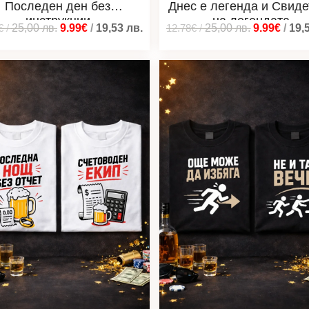
Последен ден без
Днес е легенда и Свиде
инструкции
на легендата
€
/
25,00
лв.
9.99€
/
19,53
лв.
12.78€
/
25,00
лв.
9.99€
/
19,