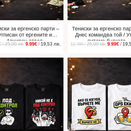
иски за ергенско парти –
Тениски за ергенско пар
тписан от ергените и
Днес командва той / У
Архивен отдел
питаме булката
€
/
25,00
лв.
9.99€
/
19,53
лв.
12.78€
/
25,00
лв.
9.99€
/
19,