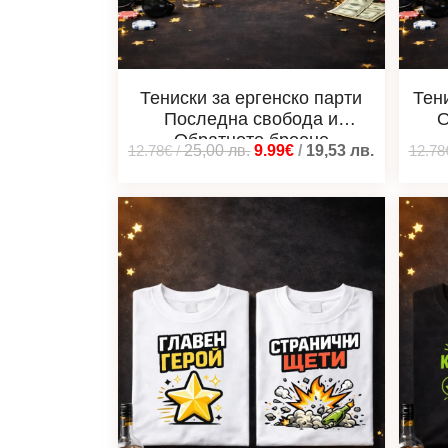
Тениски за ергенско парти
Тен
Последна свобода и
О
Обратното броене
12.78€
/
25,00
лв.
9.99€
/
19,53
лв.
12.78