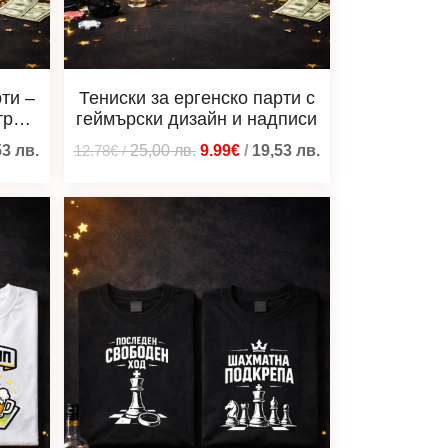
ти –
Тениски за ергенско парти с
тре
геймърски дизайн и надписи
53
лв.
12.78€
/
25,00
лв.
9.99€
/
19,53
лв.