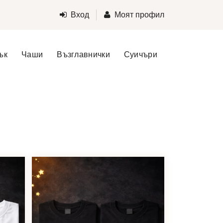
Вход
Моят профил
ък
Чаши
Възглавнички
Суичъри