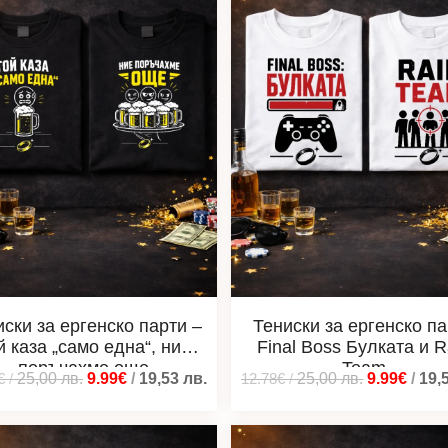
иски за ергенско парти –
Тениски за ергенско п
й каза „само една“, ние
Final Boss Булката и R
поръчахме още
Team
€
/
25,00
лв.
9.99€
/
19,53
лв.
12.78€
/
25,00
лв.
9.99€
/
19,