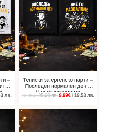
ти –
Тениски за ергенско парти –
ито /
Последен нормален ден и
а
Ние го разваляме
53
лв.
12.78€
/
25,00
лв.
9.99€
/
19,53
лв.