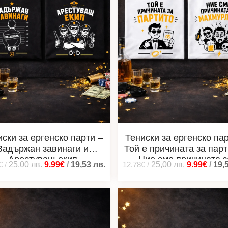
иски за ергенско парти –
Тениски за ергенско пар
Задържан завинаги и
Той е причината за парт
Арестуващ екип
Ние сме причината з
€
/
25,00
лв.
9.99€
/
19,53
лв.
12.78€
/
25,00
лв.
9.99€
/
19,
махмурлука