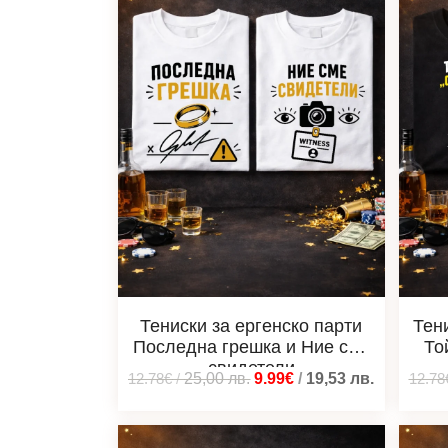
Тениски за ергенско парти
Тен
Последна грешка и Ние сме
То
свидетели
12.78€
/
25,00
лв.
9.99€
/
19,53
лв.
12.78