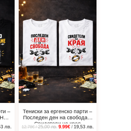
ти –
Тениски за ергенско парти –
 Ние
Последен ден на свобода и
Свидетели на края
53
лв.
12.78€
/
25,00
лв.
9.99€
/
19,53
лв.