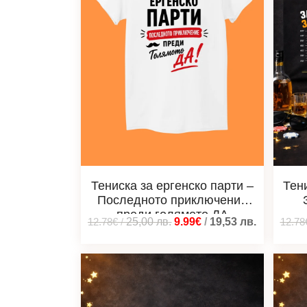
Тениска за ергенско парти –
Тен
Последното приключение
преди голямото ДА
12.78€
/
25,00
лв.
9.99€
/
19,53
лв.
12.78