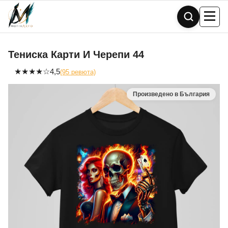
Skip
to
content
Тениска Карти И Черепи 44
★
★
★
★
☆
4,5
(95 ревюта)