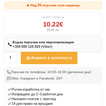
🔥 Над 35 поръчки тази седмица
14.83€
/
29,00
лв.
10.22€
19,99
лв.
Бърза поръчка или персонализация
📞
+359 899 128 929 (Viber)
количество
Добавяне в количката
за
Възглавничка
Немска
Поръчки по телефона: 10:00–16:00 (делнични дни)
Овчарка
Viber, Instagram и Facebook: 24/7
Нова
3
Ръчна изработка от нас
Изпращане до 2–3 работни дни
Наложен платеж с преглед
14 дни право на връщане