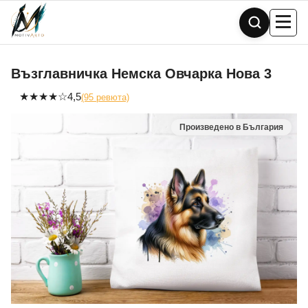
Skip
to
content
Възглавничка Немска Овчарка Нова 3
★
★
★
★
☆
4,5
(95 ревюта)