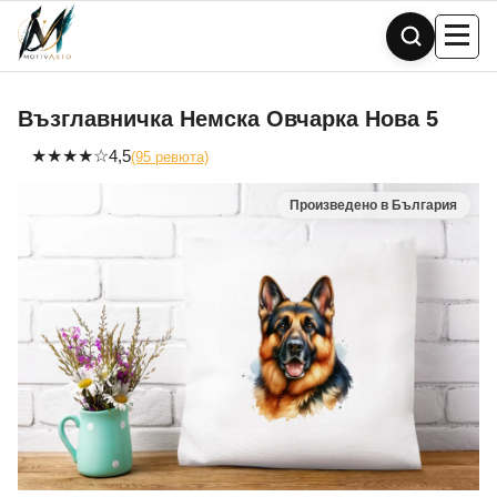
Skip
to
content
Възглавничка Немска Овчарка Нова 5
★
★
★
★
☆
4,5
(95 ревюта)