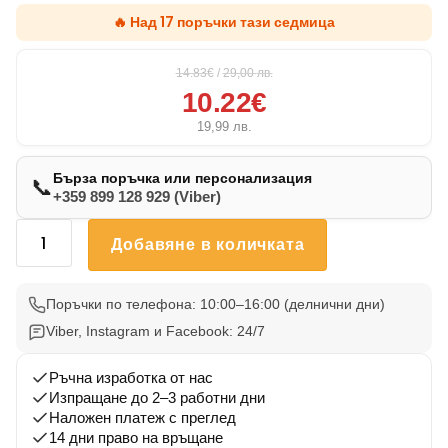
🔥 Над 17 поръчки тази седмица
14.83€
/
29,00
лв.
10.22€
19,99
лв.
Бърза поръчка или персонализация
📞
+359 899 128 929 (Viber)
количество
Добавяне в количката
за
Възглавничка
Немска
Поръчки по телефона: 10:00–16:00 (делнични дни)
Овчарка
Viber, Instagram и Facebook: 24/7
Нова
5
Ръчна изработка от нас
Изпращане до 2–3 работни дни
Наложен платеж с преглед
14 дни право на връщане