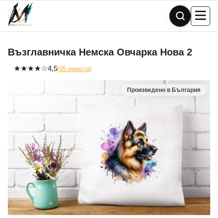
Skip
to
content
Възглавничка Немска Овчарка Нова 2
★
★
★
★
☆
4,5
(95 ревюта)