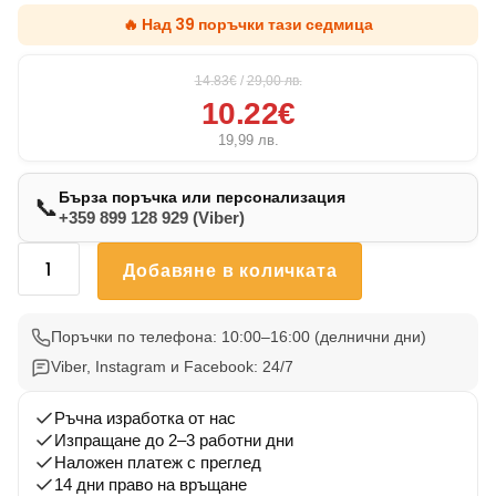
🔥 Над 39 поръчки тази седмица
14.83€
/
29,00
лв.
10.22€
19,99
лв.
Бърза поръчка или персонализация
📞
+359 899 128 929 (Viber)
количество
Добавяне в количката
за
Възглавничка
Немска
Поръчки по телефона: 10:00–16:00 (делнични дни)
Овчарка
Viber, Instagram и Facebook: 24/7
Нова
2
Ръчна изработка от нас
Изпращане до 2–3 работни дни
Наложен платеж с преглед
14 дни право на връщане