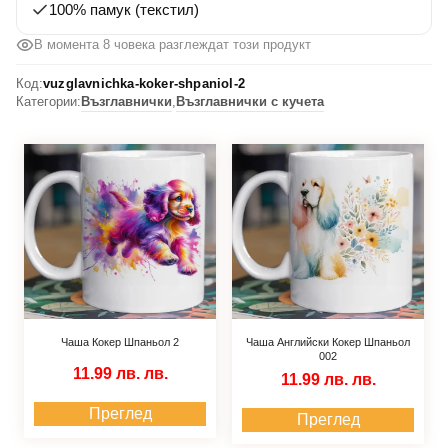
100% памук (текстил)
В момента 6 човека разглеждат този продукт
Код:
vuzglavnichka-koker-shpaniol-2
Категории:
Възглавнички
,
Възглавнички с кучета
Чаша Кокер Шпаньол 2
Чаша Английски Кокер Шпаньол
002
11.99 лв.
лв.
11.99 лв.
лв.
Преглед
Преглед