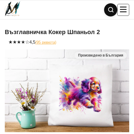
Skip
to
content
Възглавничка Кокер Шпаньол 2
★
★
★
★
☆
4,5
(95 ревюта)