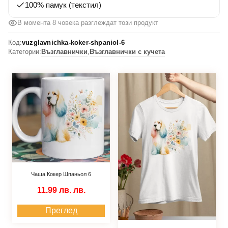
100% памук (текстил)
В момента 6 човека разглеждат този продукт
Код:
vuzglavnichka-koker-shpaniol-6
Категории:
Възглавнички
,
Възглавнички с кучета
Чаша Кокер Шпаньол 6
11.99 лв.
лв.
Преглед