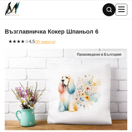
Skip
to
content
Възглавничка Кокер Шпаньол 6
★
★
★
★
☆
4,5
(95 ревюта)