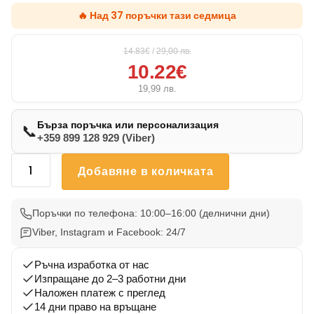
🔥 Над 37 поръчки тази седмица
14.83€
/
29,00
лв.
10.22€
19,99
лв.
Бърза поръчка или персонализация
📞
+359 899 128 929 (Viber)
количество
Добавяне в количката
за
Възглавничка
Кокер
Поръчки по телефона: 10:00–16:00 (делнични дни)
Шпаньол
Viber, Instagram и Facebook: 24/7
6
Ръчна изработка от нас
Изпращане до 2–3 работни дни
Наложен платеж с преглед
14 дни право на връщане