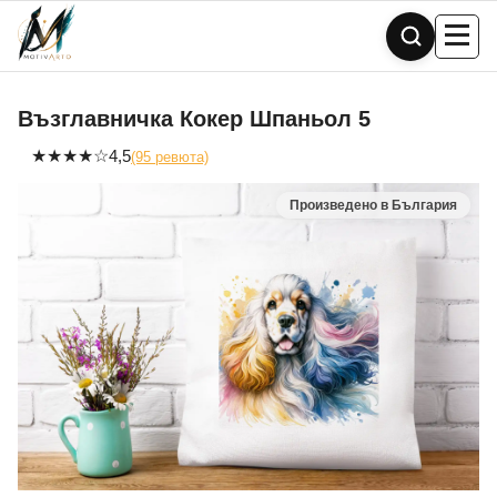
Skip
to
content
Възглавничка Кокер Шпаньол 5
★
★
★
★
☆
4,5
(95 ревюта)