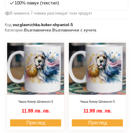
100% памук (текстил)
В момента 7 човека разглеждат този продукт
Код:
vuzglavnichka-koker-shpaniol-5
Категории:
Възглавнички
,
Възглавнички с кучета
Чаша Кокер Шпаньол 5
Чаша Кокер Шпаньол 5
11.99 лв.
лв.
11.99 лв.
лв.
Преглед
Преглед