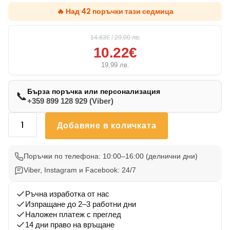
🔥 Над 42 поръчки тази седмица
14.83€
/
29,00
лв.
10.22€
19,99
лв.
Бърза поръчка или персонализация
📞
+359 899 128 929 (Viber)
количество
Добавяне в количката
за
Възглавничка
Кокер
Поръчки по телефона: 10:00–16:00 (делнични дни)
Шпаньол
Viber, Instagram и Facebook: 24/7
5
Ръчна изработка от нас
Изпращане до 2–3 работни дни
Наложен платеж с преглед
14 дни право на връщане