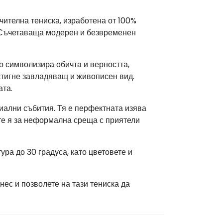
чителна тениска, изработена от 100%
. Съчетаваща модерен и безвременен
о символизира обичта и верността,
остигне завладяващ и живописен вид.
ата.
иални събития. Тя е перфектната изява
ете я за неформална среща с приятели
ра до 30 градуса, като цветовете и
нес и позволете на тази тениска да