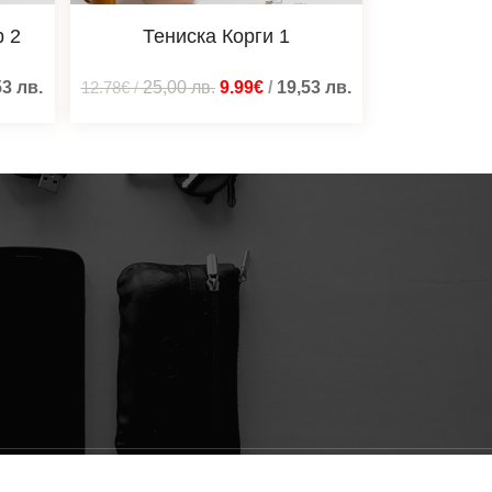
р 2
Тениска Корги 1
53
лв.
12.78€
/
25,00
лв.
9.99€
/
19,53
лв.