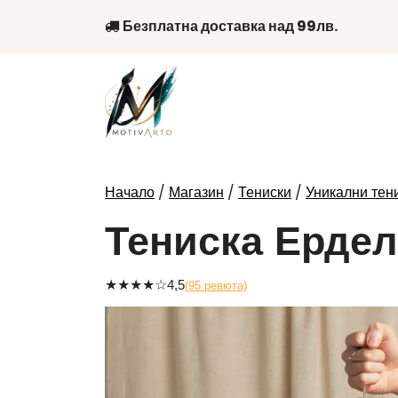
Skip
Безплатна доставка над 99лв.
to
content
/
/
/
Начало
Магазин
Тениски
Уникални тени
Тениска Ердел
★
★
★
★
☆
4,5
(95 ревюта)