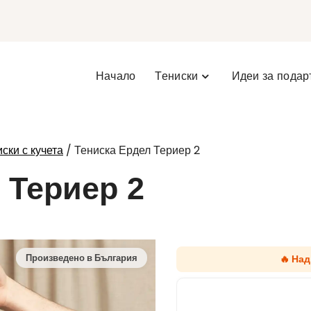
Начало
Тениски
Идеи за подар
/ Тениска Ердел Териер 2
ски с кучета
 Териер 2
🔥 На