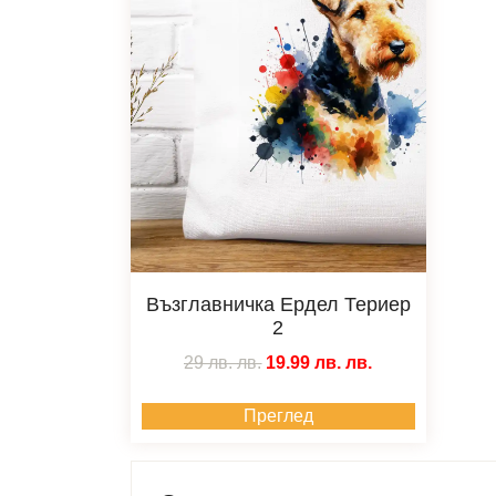
Възглавничка Ердел Териер
2
29 лв.
лв.
19.99 лв.
лв.
Преглед