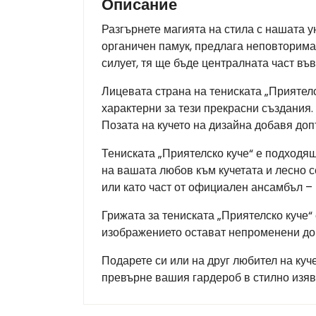
Описание
Разгърнете магията на стила с нашата у
органичен памук, предлага неповторима
силует, тя ще бъде централната част във
Лицевата страна на тениската „Приятелс
характерни за тези прекрасни създания.
Позата на кучето на дизайна добавя до
Тениската „Приятелско куче“ е подходящ
на вашата любов към кучетата и лесно 
или като част от официален ансамбъл –
Грижата за тениската „Приятелско куче“
изображението остават непроменени до
Подарете си или на друг любител на куче
превърне вашия гардероб в стилно изя