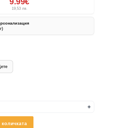
9.99€
19,53
лв.
ерсонализация
r)
Дете
+
 количката