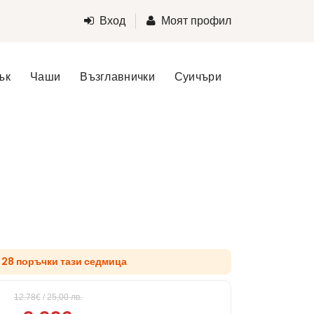
Вход
Моят профил
ък
Чаши
Възглавнички
Суичъри
д 28 поръчки тази седмица
12.78€
/
25,00
лв.