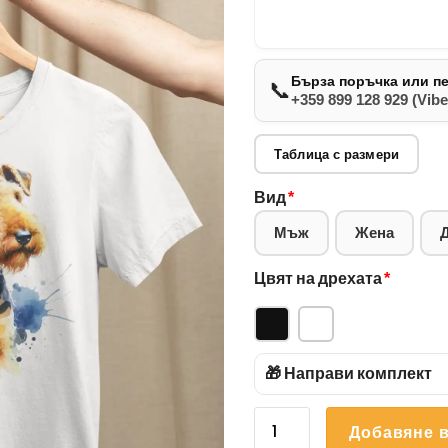
Бърза поръчка или п
📞
+359 899 128 929 (Vibe
Таблица с размери
Вид
*
Мъж
Жена
Цвят на дрехата
*
🎁 Направи комплект
количество
Добавяне в
за