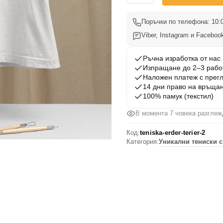
Тениска
Ердел
Поръчки по телефона: 10:0
Териер
Viber, Instagram и Facebook
2
Ръчна изработка от нас
Изпращане до 2–3 рабо
Наложен платеж с прег
14 дни право на връща
100% памук (текстил)
В момента 7 човека разглеж
Код:
teniska-erder-terier-2
Категория:
Уникални тениски с