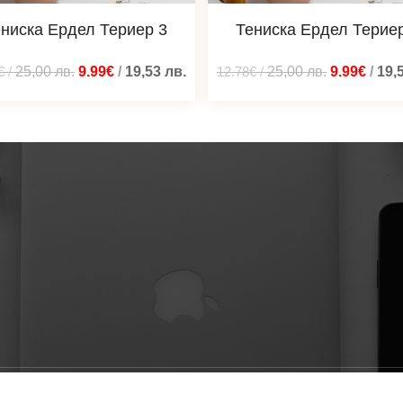
ниска Ердел Териер 3
Тениска Ердел Терие
€
/
25,00
лв.
9.99€
/
19,53
лв.
12.78€
/
25,00
лв.
9.99€
/
19,