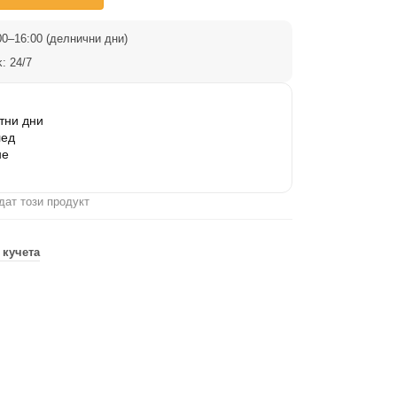
0–16:00 (делнични дни)
: 24/7
тни дни
лед
не
дат този продукт
 кучета