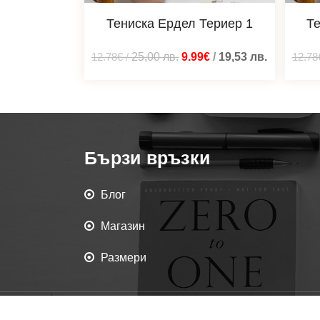
Тениска Ердел Териер 1
Те
12.78€
/
25,00
лв.
9.99€
/
19,53
лв.
12.78
Бързи връзки
Блог
Магазин
Размери