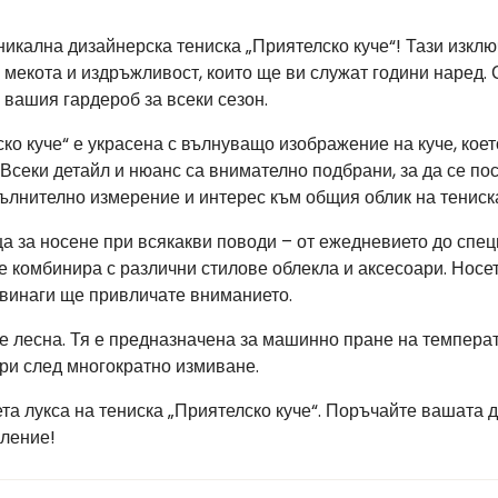
никална дизайнерска тениска „Приятелско куче“! Тази изклю
 мекота и издръжливост, които ще ви служат години наред
 вашия гардероб за всеки сезон.
ко куче“ е украсена с вълнуващо изображение на куче, коет
 Всеки детайл и нюанс са внимателно подбрани, за да се п
пълнително измерение и интерес към общия облик на тениск
а за носене при всякакви поводи – от ежедневието до спец
се комбинира с различни стилове облекла и аксесоари. Нос
 винаги ще привличате вниманието.
 е лесна. Тя е предназначена за машинно пране на температу
ри след многократно измиване.
та лукса на тениска „Приятелско куче“. Поръчайте вашата д
вление!