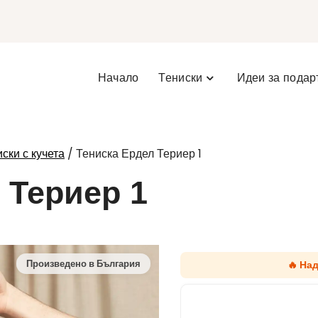
Начало
Тениски
Идеи за подар
/ Тениска Ердел Териер 1
ски с кучета
 Териер 1
🔥 На