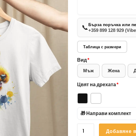
Бърза поръчка или п
📞
+359 899 128 929 (Vibe
Таблица с размери
Вид
*
Мъж
Жена
Цвят на дрехата
*
🎁 Направи комплект
количество
Добавяне в
за