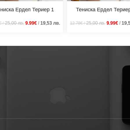
ниска Ердел Териер 1
Тениска Ердел Терие
€
/
25,00
лв.
9.99€
/
19,53
лв.
12.78€
/
25,00
лв.
9.99€
/
19,