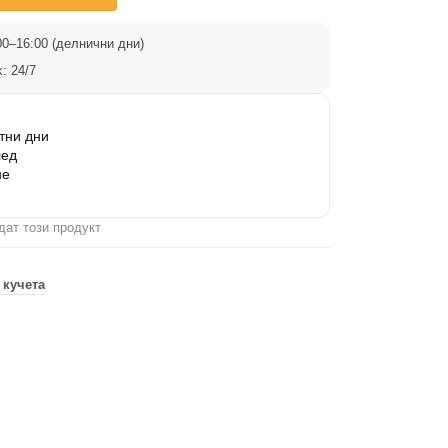
0–16:00 (делнични дни)
: 24/7
тни дни
лед
не
дат този продукт
 кучета