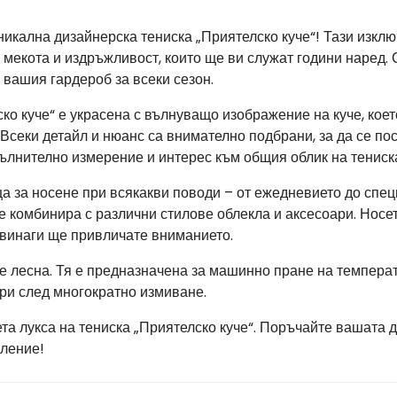
никална дизайнерска тениска „Приятелско куче“! Тази изклю
 мекота и издръжливост, които ще ви служат години наред
 вашия гардероб за всеки сезон.
ко куче“ е украсена с вълнуващо изображение на куче, коет
 Всеки детайл и нюанс са внимателно подбрани, за да се п
пълнително измерение и интерес към общия облик на тениск
а за носене при всякакви поводи – от ежедневието до спец
се комбинира с различни стилове облекла и аксесоари. Нос
 винаги ще привличате вниманието.
 е лесна. Тя е предназначена за машинно пране на температу
ри след многократно измиване.
та лукса на тениска „Приятелско куче“. Поръчайте вашата д
вление!