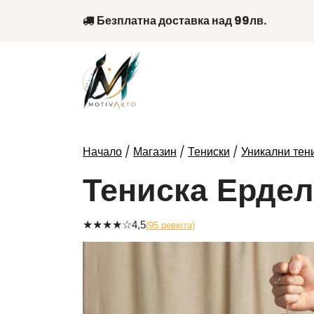
Skip
Безплатна доставка над 99лв.
to
content
/
/
/
Начало
Магазин
Тениски
Уникални тени
Тениска Ердел
★
★
★
★
☆
4,5
(95 ревюта)