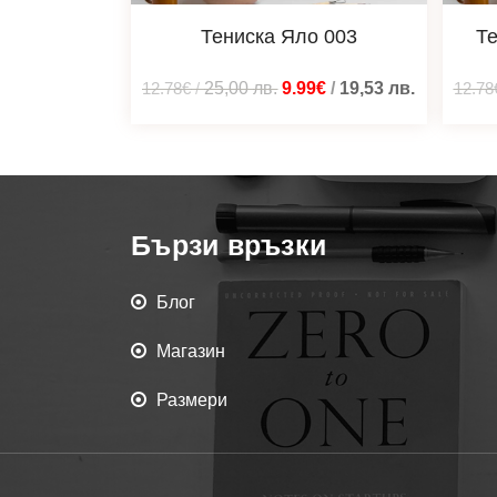
Тениска Яло 003
Те
12.78€
/
25,00
лв.
9.99€
/
19,53
лв.
12.78
Бързи връзки
Блог
Магазин
Размери