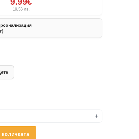
9.99€
19,53
лв.
ерсонализация
r)
Дете
+
 количката