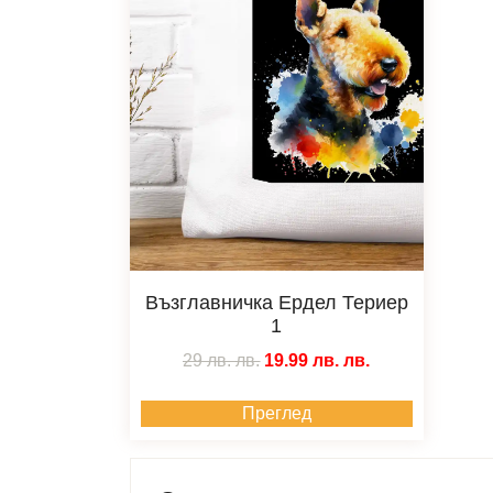
Възглавничка Ердел Териер
1
29 лв.
лв.
19.99 лв.
лв.
Преглед