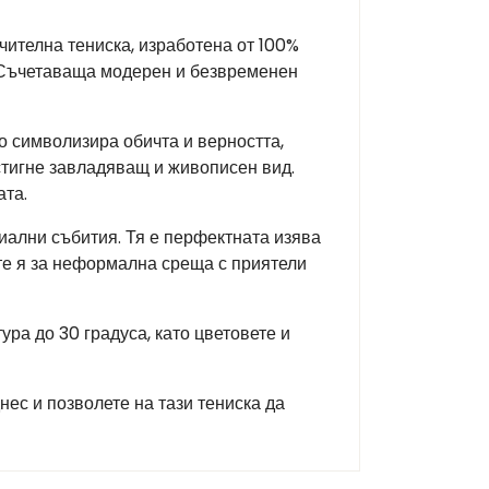
чителна тениска, изработена от 100%
. Съчетаваща модерен и безвременен
о символизира обичта и верността,
остигне завладяващ и живописен вид.
ата.
иални събития. Тя е перфектната изява
ете я за неформална среща с приятели
ра до 30 градуса, като цветовете и
нес и позволете на тази тениска да