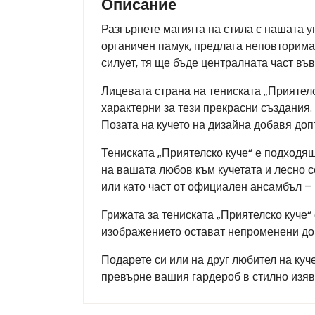
Описание
Разгърнете магията на стила с нашата у
органичен памук, предлага неповторима
силует, тя ще бъде централната част във
Лицевата страна на тениската „Приятелс
характерни за тези прекрасни създания.
Позата на кучето на дизайна добавя до
Тениската „Приятелско куче“ е подходящ
на вашата любов към кучетата и лесно 
или като част от официален ансамбъл –
Грижата за тениската „Приятелско куче“
изображението остават непроменени до
Подарете си или на друг любител на куче
превърне вашия гардероб в стилно изя