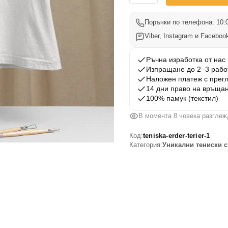
Тениска
Ердел
Поръчки по телефона: 10:0
Териер
Viber, Instagram и Facebook
1
Ръчна изработка от нас
Изпращане до 2–3 рабо
Наложен платеж с прег
14 дни право на връща
100% памук (текстил)
В момента 8 човека разглеж
Код:
teniska-erder-terier-1
Категория:
Уникални тениски с