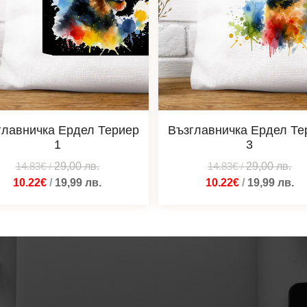
главничка Ердел Териер
Възглавничка Ердел Те
1
3
14.83€
/
29,00
лв.
14.83€
/
29,00
лв.
10.22€
/
19,99
лв.
10.22€
/
19,99
лв.