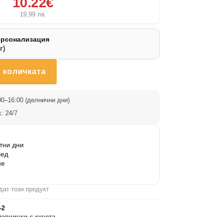
10.22€
19,99
лв.
ерсонализация
r)
 количката
0–16:00 (делнични дни)
: 24/7
тни дни
лед
не
дат този продукт
-2
лавнички с кучета