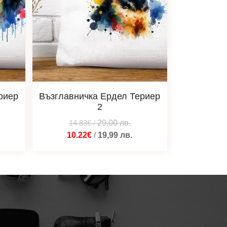
риер
Възглавничка Ердел Териер
2
14.83€
/
29,00
лв.
10.22€
/
19,99
лв.