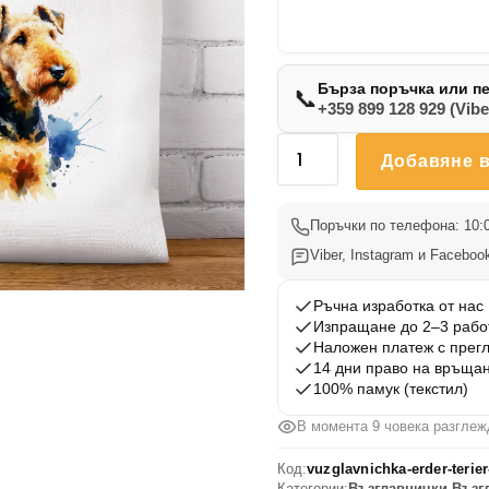
Бърза поръчка или п
📞
+359 899 128 929 (Vibe
количество
Добавяне в
за
Възглавничка
Ердел
Поръчки по телефона: 10:0
Териер
Viber, Instagram и Facebook
2
Ръчна изработка от нас
Изпращане до 2–3 рабо
Наложен платеж с прег
14 дни право на връща
100% памук (текстил)
В момента 9 човека разглеж
Код:
vuzglavnichka-erder-terier
Категории:
Възглавнички
,
Възг