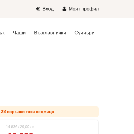
Вход
Моят профил
ък
Чаши
Възглавнички
Суичъри
д 28 поръчки тази седмица
14.83€
/
29,00
лв.