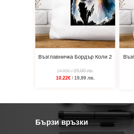
Възглавничка Бордър Коли 2
Въз
14.83€
/
29,00
лв.
10.22€
/
19,99
лв.
Бързи връзки