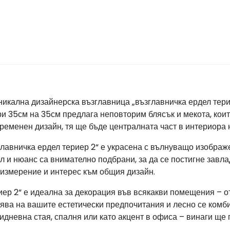
никална дизайнерска възглавница „възглавничка ердел терие
ри 35см на 35см предлага неповторим блясък и мекота, кои
еменен дизайн, тя ще бъде централната част в интериора н
главничка ердел териер 2“ е украсена с вълнуващо изображ
йл и нюанс са внимателно подбрани, за да се постигне зав
измерение и интерес към общия дизайн.
иер 2“ е идеална за декорация във всякакви помещения – 
зява на вашите естетически предпочитания и лесно се комб
идневна стая, спалня или като акцент в офиса – винаги ще