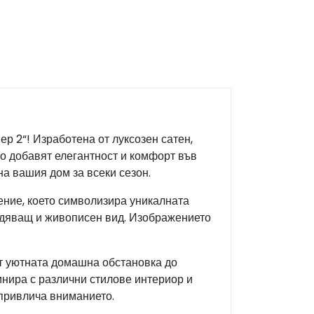
р 2“! Изработена от луксозен сатен,
то добавят елегантност и комфорт във
а вашия дом за всеки сезон.
ение, което символизира уникалната
ладяващ и живописен вид. Изображението
от уютната домашна обстановка до
инира с различни стилове интериор и
 привлича вниманието.