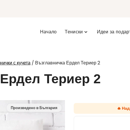
Начало
Тениски
Идеи за подар
/ Възглавничка Ердел Териер 2
нички с кучета
Ердел Териер 2
🔥 На