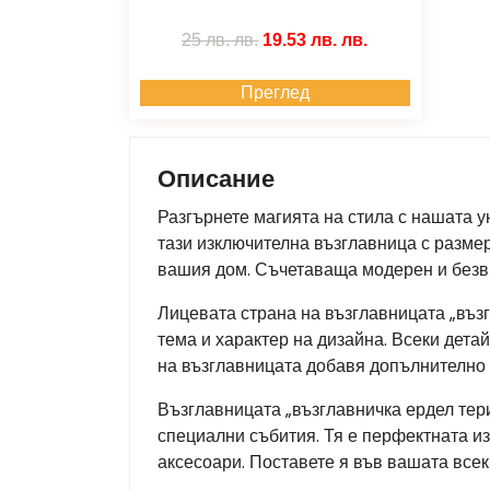
25 лв.
лв.
19.53 лв.
лв.
Преглед
Описание
Разгърнете магията на стила с нашата у
тази изключителна възглавница с разме
вашия дом. Съчетаваща модерен и безвр
Лицевата страна на възглавницата „въз
тема и характер на дизайна. Всеки дета
на възглавницата добавя допълнително 
Възглавницата „възглавничка ердел тер
специални събития. Тя е перфектната и
аксесоари. Поставете я във вашата всек