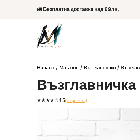
Skip
Безплатна доставка над 99лв.
to
content
/
/
/
Начало
Магазин
Възглавнички
Възглав
Възглавничка 
★
★
★
★
☆
4,5
(95 ревюта)