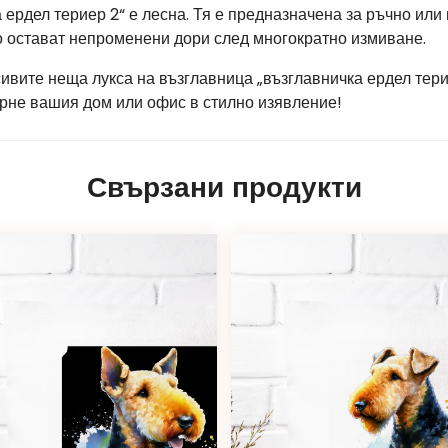
 ердел териер 2“ е лесна. Тя е предназначена за ръчно ил
то остават непроменени дори след многократно измиване.
сивите неща лукса на възглавница „възглавничка ердел тер
ърне вашия дом или офис в стилно изявление!
Свързани продукти