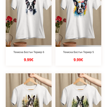
Тениска Бостън Териер 6
Тениска Бостън Териер 5
9.99€
9.99€