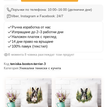
Тениска
Бостън
Поръчки по телефона: 10:00–16:00 (делнични дни)
Териер
Viber, Instagram и Facebook: 24/7
3
Ръчна изработка от нас
Изпращане до 2–3 работни дни
Наложен платеж с преглед
14 дни право на връщане
100% памук (текстил)
В момента 8 човека разглеждат този продукт
Код:
teniska-boston-terrier-3
Категория:
Уникални тениски с кучета