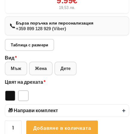
9.99€
19,53
лв.
Бърза поръчка или персонализация
📞
+359 899 128 929 (Viber)
Таблица с размери
Вид
*
Мъж
Жена
Дете
Цвят на дрехата
*
🎁 Направи комплект
+
количество
Добавяне в количката
за