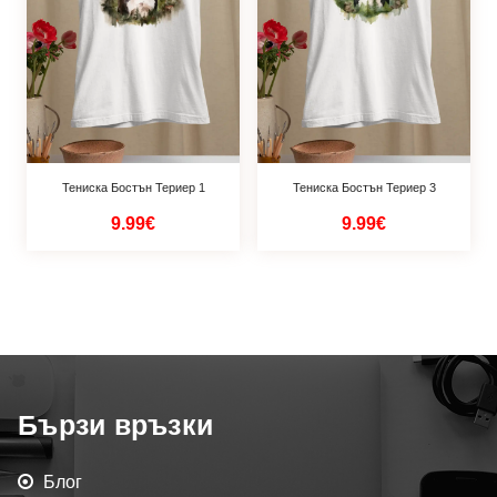
Тениска Бостън Териер 1
Тениска Бостън Териер 3
9.99€
9.99€
Бързи връзки
Блог