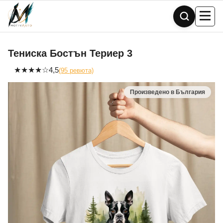
Skip
to
content
Тениска Бостън Териер 3
★
★
★
★
☆
4,5
(95 ревюта)