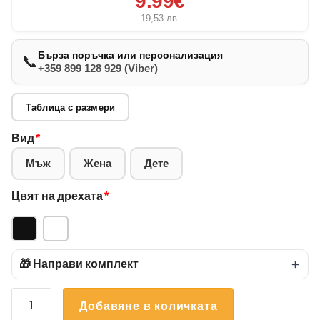
9.99€
19,53
лв.
Бърза поръчка или персонализация
📞
+359 899 128 929 (Viber)
Таблица с размери
Вид
*
Мъж
Жена
Дете
Цвят на дрехата
*
🎁 Направи комплект
+
количество
Добавяне в количката
за