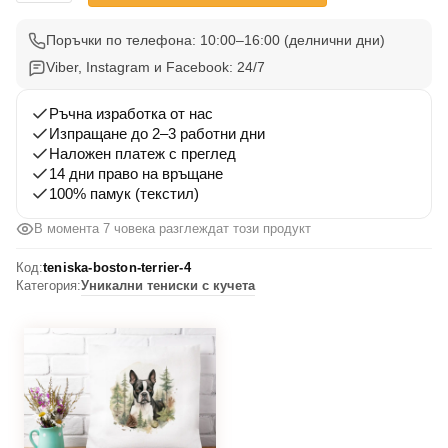
Тениска
Бостън
Поръчки по телефона: 10:00–16:00 (делнични дни)
Териер
Viber, Instagram и Facebook: 24/7
4
Ръчна изработка от нас
Изпращане до 2–3 работни дни
Наложен платеж с преглед
14 дни право на връщане
100% памук (текстил)
В момента 7 човека разглеждат този продукт
Код:
teniska-boston-terrier-4
Категория:
Уникални тениски с кучета