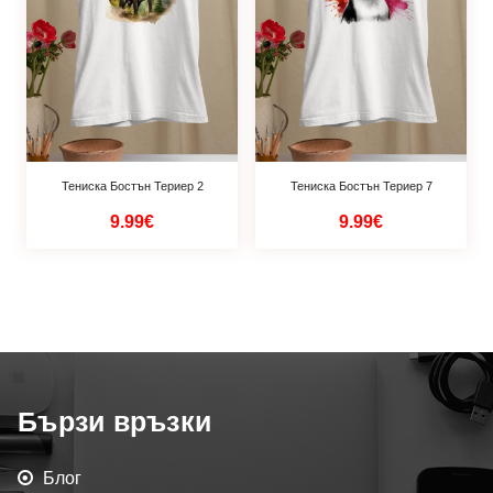
Тениска Бостън Териер 2
Тениска Бостън Териер 7
9.99€
9.99€
Бързи връзки
Блог