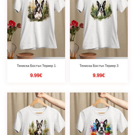
Тениска Бостън Териер 1
Тениска Бостън Териер 3
9.99€
9.99€