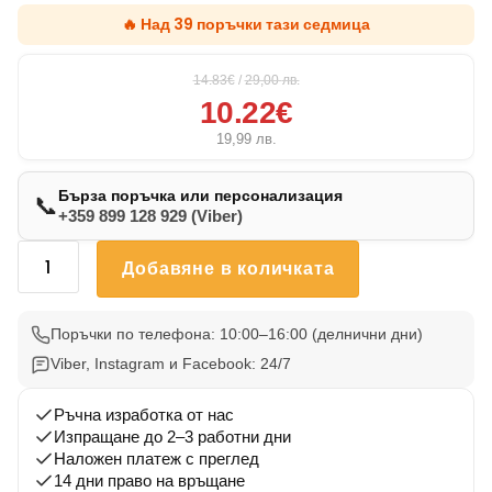
🔥 Над 39 поръчки тази седмица
14.83€
/
29,00
лв.
10.22€
19,99
лв.
Бърза поръчка или персонализация
📞
+359 899 128 929 (Viber)
количество
Добавяне в количката
за
Възглавничка
Бостън
Поръчки по телефона: 10:00–16:00 (делнични дни)
Териер
Viber, Instagram и Facebook: 24/7
1
Ръчна изработка от нас
Изпращане до 2–3 работни дни
Наложен платеж с преглед
14 дни право на връщане