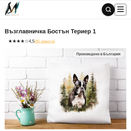
Skip
to
content
Възглавничка Бостън Териер 1
★
★
★
★
☆
4,5
(95 ревюта)