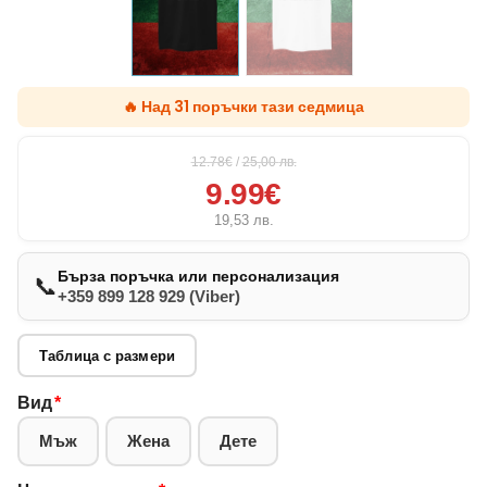
🔥 Над 31 поръчки тази седмица
12.78€
/
25,00
лв.
9.99€
19,53
лв.
Бърза поръчка или персонализация
📞
+359 899 128 929 (Viber)
Таблица с размери
Вид
*
Мъж
Жена
Дете