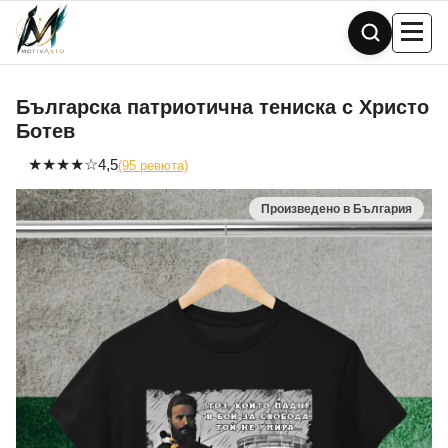
Skip
to
content
Българска патриотична тениска с Христо
Ботев
★
★
★
★
☆
4,5
(95 ревюта)