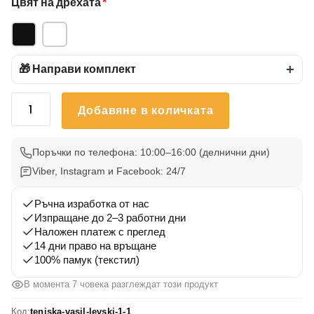
Цвят на дрехата
*
🎁 Направи комплект
+
количество
Добавяне в количката
за
Българска
патриотична
Поръчки по телефона: 10:00–16:00 (делнични дни)
тениска
Viber, Instagram и Facebook: 24/7
с
Христо
Ръчна изработка от нас
Ботев
Изпращане до 2–3 работни дни
Наложен платеж с преглед
14 дни право на връщане
100% памук (текстил)
В момента 7 човека разглеждат този продукт
Код:
teniska-vasil-levski-1-1