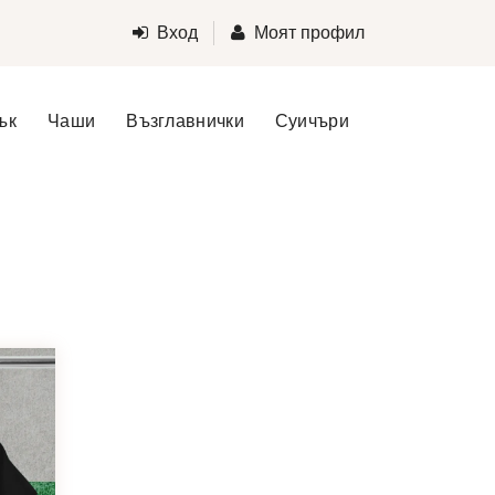
Вход
Моят профил
ък
Чаши
Възглавнички
Суичъри