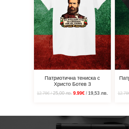
Патриотична тениска с
Пат
Христо Ботев 3
12.78€
/
25,00
лв.
9.99€
/
19,53
лв.
12.78