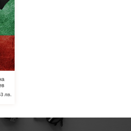
на
ев
53
лв.