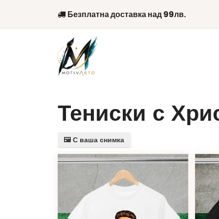
Skip
Безплатна доставка над 99лв.
to
content
Тениски с Хри
🖼️ С ваша снимка