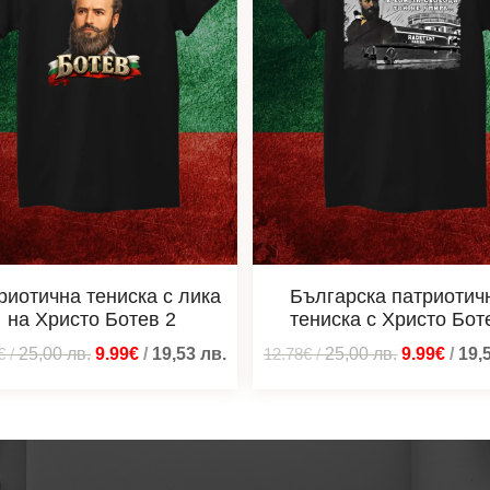
риотична тениска с лика
Българска патриотич
на Христо Ботев 2
тениска с Христо Бот
€
/
25,00
лв.
9.99€
/
19,53
лв.
12.78€
/
25,00
лв.
9.99€
/
19,