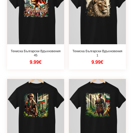
Тениска Български Вдъхновения
Тениска Български Вдъхновения
45
1
9.99€
9.99€