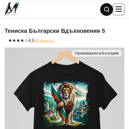
Skip
to
content
Тениска Български Вдъхновения 5
★
★
★
★
☆
4,5
(95 ревюта)