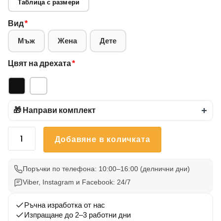
Таблица с размери
Вид
*
Мъж
Жена
Дете
Цвят на дрехата
*
🎁 Направи комплект
+
количество
Добавяне в количката
за
Тениска
Български
Поръчки по телефона: 10:00–16:00 (делнични дни)
Вдъхновения
Viber, Instagram и Facebook: 24/7
5
Ръчна изработка от нас
Изпращане до 2–3 работни дни