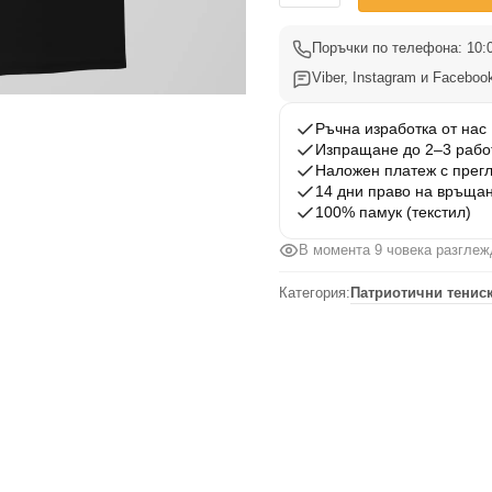
Тениска
Български
Поръчки по телефона: 10:0
Вдъхновения
Viber, Instagram и Facebook
24
Ръчна изработка от нас
Изпращане до 2–3 рабо
Наложен платеж с прег
14 дни право на връща
100% памук (текстил)
В момента 9 човека разглеж
Категория:
Патриотични тениск