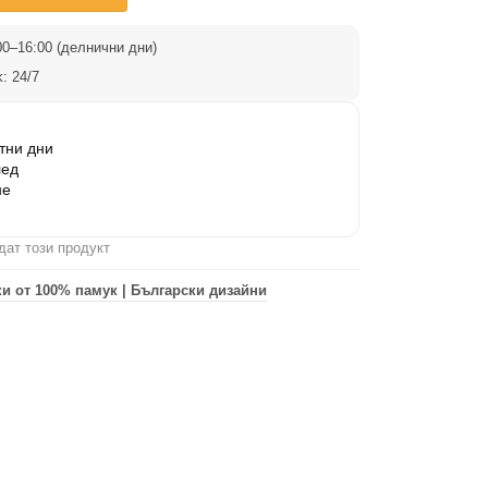
0–16:00 (делнични дни)
: 24/7
тни дни
лед
не
дат този продукт
и от 100% памук | Български дизайни