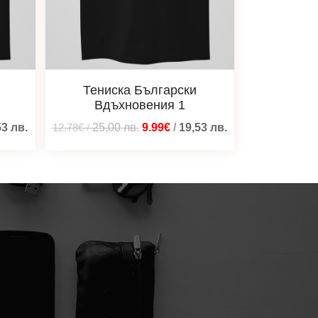
Тениска Български
Вдъхновения 1
53
лв.
12.78€
/
25,00
лв.
9.99€
/
19,53
лв.