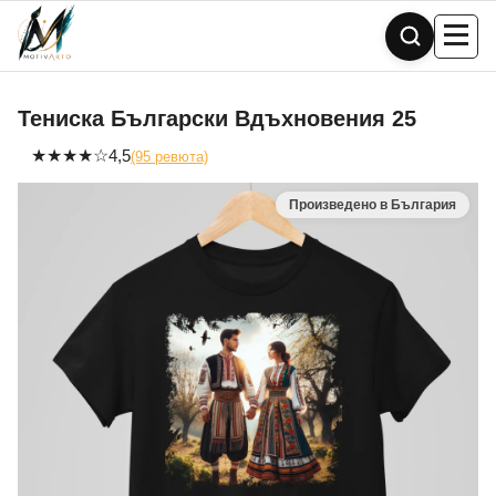
Skip
to
content
Тениска Български Вдъхновения 25
★
★
★
★
☆
4,5
(95 ревюта)