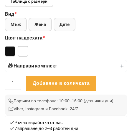
Таблица с размери
Вид
*
Мъж
Жена
Дете
Цвят на дрехата
*
🎁 Направи комплект
+
количество
Добавяне в количката
за
Тениска
Български
Поръчки по телефона: 10:00–16:00 (делнични дни)
Вдъхновения
Viber, Instagram и Facebook: 24/7
25
Ръчна изработка от нас
Изпращане до 2–3 работни дни