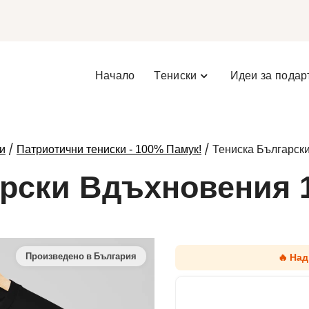
Начало
Тениски
Идеи за подар
/
/ Тениска Българск
и
Патриотични тениски - 100% Памук!
арски Вдъхновения 
🔥 На