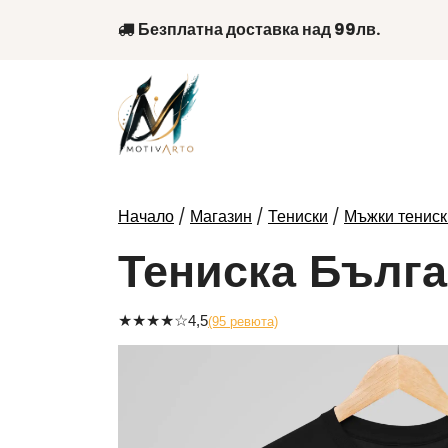
Skip
Безплатна доставка над 99лв.
to
content
/
/
/
Начало
Магазин
Тениски
Мъжки тениск
Тениска Бълг
★
★
★
★
☆
4,5
(95 ревюта)