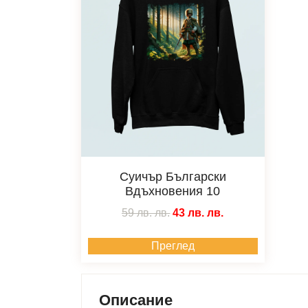
Суичър Български
Вдъхновения 10
59 лв.
лв.
43 лв.
лв.
Преглед
Описание