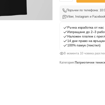
Тениска
Български
Поръчки по телефона: 10:0
Вдъхновения
Viber, Instagram и Facebook
10
Ръчна изработка от нас
Изпращане до 2–3 рабо
Наложен платеж с прег
14 дни право на връща
100% памук (текстил)
В момента 10 човека разгле
Категория:
Патриотични тениск