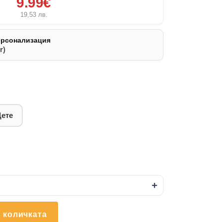
9.99€
19,53
лв.
ерсонализация
r)
Дете
+
 количката