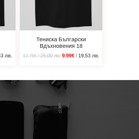
Тениска Български
Вдъхновения 18
53
лв.
12.78€
/
25,00
лв.
9.99€
/
19,53
лв.