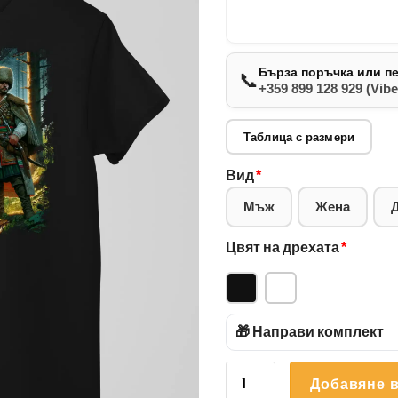
Бърза поръчка или п
📞
+359 899 128 929 (Vibe
Таблица с размери
Вид
*
Мъж
Жена
Цвят на дрехата
*
🎁 Направи комплект
количество
Добавяне в
за