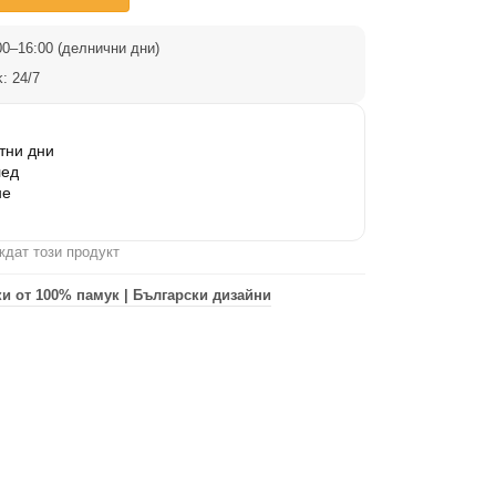
0–16:00 (делнични дни)
: 24/7
тни дни
лед
не
ждат този продукт
и от 100% памук | Български дизайни