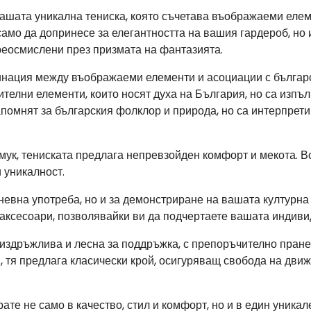
ашата уникална тениска, която съчетава въображаеми елем
само да допринесе за елегантността на вашия гардероб, но 
преосмислени през призмата на фантазията.
инация между въображаеми елементи и асоциации с българс
телни елементи, които носят духа на България, но са изпълн
апомнят за българския фолклор и природа, но са интерпрет
мук, тениската предлага непревзойден комфорт и мекота. В
 уникалност.
невна употреба, но и за демонстриране на вашата културна
 аксесоари, позволявайки ви да подчертаете вашата индиви
 издръжлива и лесна за поддръжка, с препоръчително пране 
, тя предлага класически крой, осигуряващ свобода на дви
ате не само в качество, стил и комфорт, но и в един уника