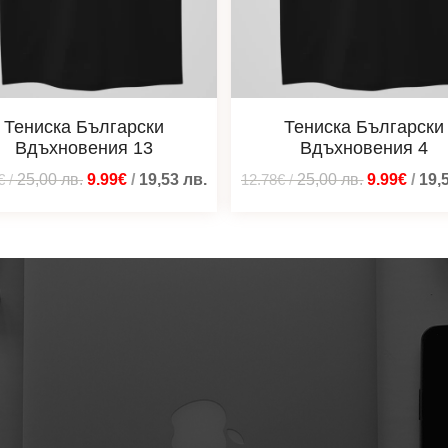
Тениска Български
Тениска Български
Вдъхновения 13
Вдъхновения 4
€
/
25,00
лв.
9.99€
/
19,53
лв.
12.78€
/
25,00
лв.
9.99€
/
19,