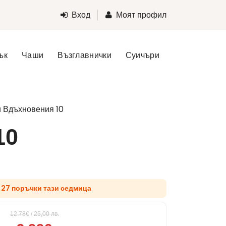
Вход
Моят профил
ък
Чаши
Възглавнички
Суичъри
и Вдъхновения 10
10
д 27 поръчки тази седмица
12.78€
/
25,00
лв.