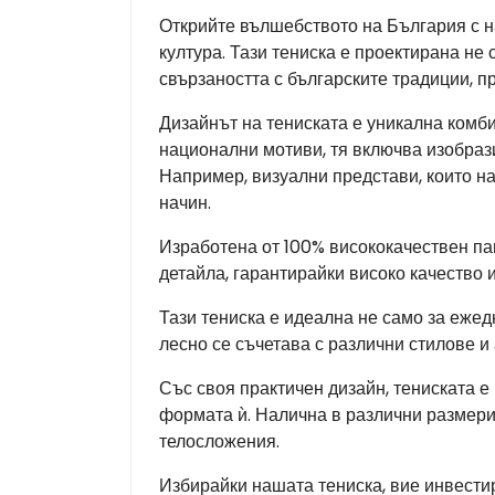
Открийте вълшебството на България с н
култура. Тази тениска е проектирана не 
свързаността с българските традиции, 
Дизайнът на тениската е уникална комб
национални мотиви, тя включва изобрази
Например, визуални представи, които н
начин.
Изработена от 100% висококачествен па
детайла, гарантирайки високо качество и
Тази тениска е идеална не само за ежед
лесно се съчетава с различни стилове и
Със своя практичен дизайн, тениската е
формата ѝ. Налична в различни размери
телосложения.
Избирайки нашата тениска, вие инвестир