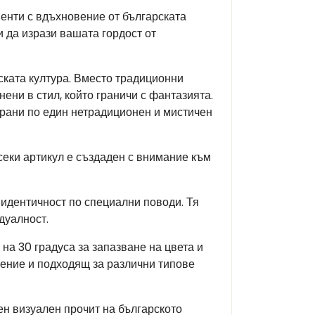
енти с вдъхновение от българската
и да изрази вашата гордост от
ката култура. Вместо традиционни
ени в стил, който граничи с фантазията.
ирани по един нетрадиционен и мистичен
секи артикул е създаден с внимание към
 идентичност по специални поводи. Тя
дуалност.
на 30 градуса за запазване на цвета и
жение и подходящ за различни типове
лен визуален прочит на българското