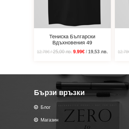
Тениска Български
Вдъхновения 49
12.78€
/
25,00
лв.
9.99€
/
19,53
лв.
12.78
Бързи връзки
Блог
Магазин