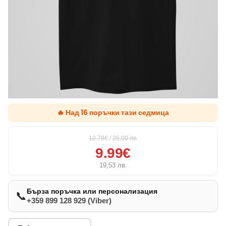
🔥 Над 16 поръчки тази седмица
12.78€
/
25,00
лв.
9.99€
19,53
лв.
Бърза поръчка или персонализация
📞
+359 899 128 929 (Viber)