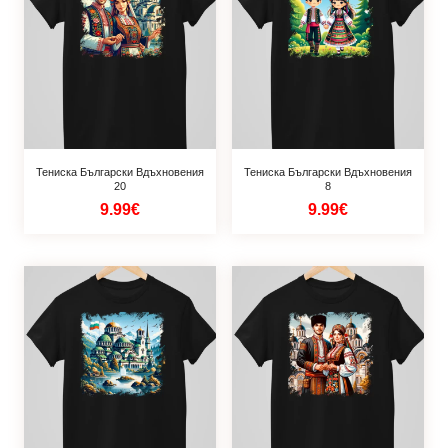
Тениска Български Вдъхновения
Тениска Български Вдъхновения
20
8
9.99€
9.99€