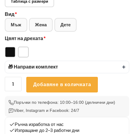
Таблица с размери
Вид
*
Мъж
Жена
Дете
Цвят на дрехата
*
🎁 Направи комплект
+
количество
Добавяне в количката
за
Тениска
Български
Поръчки по телефона: 10:00–16:00 (делнични дни)
Вдъхновения
Viber, Instagram и Facebook: 24/7
4
Ръчна изработка от нас
Изпращане до 2–3 работни дни