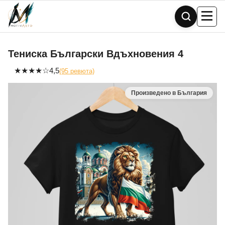
Skip
to
content
Тениска Български Вдъхновения 4
★
★
★
★
☆
4,5
(95 ревюта)