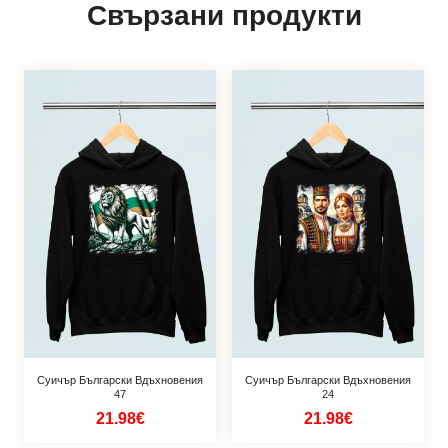
Свързани продукти
Суичър Български Вдъхновения
Суичър Български Вдъхновения
47
24
21.98€
21.98€