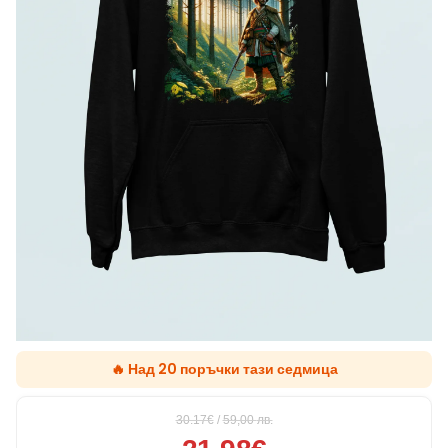
🔥 Над 20 поръчки тази седмица
30.17€
/
59,00
лв.