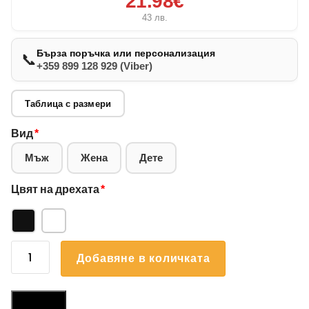
21.98€
43
лв.
Бърза поръчка или персонализация
📞
+359 899 128 929 (Viber)
Таблица с размери
Вид
*
Мъж
Жена
Дете
Цвят на дрехата
*
количество
Добавяне в количката
за
Суичър
Български
Размери