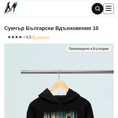
Skip
to
content
Суичър Български Вдъхновения 10
★
★
★
★
☆
4,5
(95 ревюта)