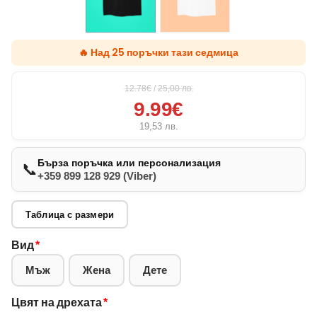
🔥 Над 25 поръчки тази седмица
12.78€
/
25,00
лв.
9.99€
19,53
лв.
Бърза поръчка или персонализация
📞
+359 899 128 929 (Viber)
Таблица с размери
Вид
*
Мъж
Жена
Дете
Цвят на дрехата
*