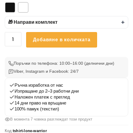
🎁 Направи комплект
+
количество
Добавяне в количката
за
Тениска
Самотен
Воин
Поръчки по телефона: 10:00–16:00 (делнични дни)
Viber, Instagram и Facebook: 24/7
Ръчна изработка от нас
Изпращане до 2–3 работни дни
Наложен платеж с преглед
14 дни право на връщане
100% памук (текстил)
В момента 7 човека разглеждат този продукт
Код:
tshirt-lone-warrior