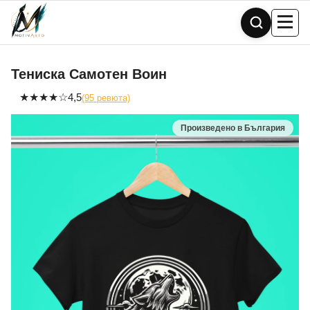
Skip
to
content
Тениска Самотен Воин
★
★
★
★
☆
4,5
(95 ревюта)