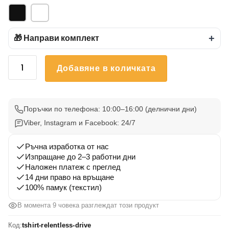
🎁 Направи комплект
+
количество
Добавяне в количката
за
Тениска
Непреклонен
Дух
Поръчки по телефона: 10:00–16:00 (делнични дни)
Viber, Instagram и Facebook: 24/7
Ръчна изработка от нас
Изпращане до 2–3 работни дни
Наложен платеж с преглед
14 дни право на връщане
100% памук (текстил)
В момента 7 човека разглеждат този продукт
Код:
tshirt-relentless-drive