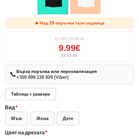
🔥 Над 26 поръчки тази седмица
12.78€
/
25,00
лв.
9.99€
19,53
лв.
Бърза поръчка или персонализация
📞
+359 899 128 929 (Viber)
Таблица с размери
Вид
*
Мъж
Жена
Дете
Цвят на дрехата
*