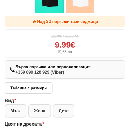
🔥 Над 30 поръчки тази седмица
12.78€
/
25,00
лв.
9.99€
19,53
лв.
Бърза поръчка или персонализация
📞
+359 899 128 929 (Viber)
Таблица с размери
Вид
*
Мъж
Жена
Дете
Цвят на дрехата
*