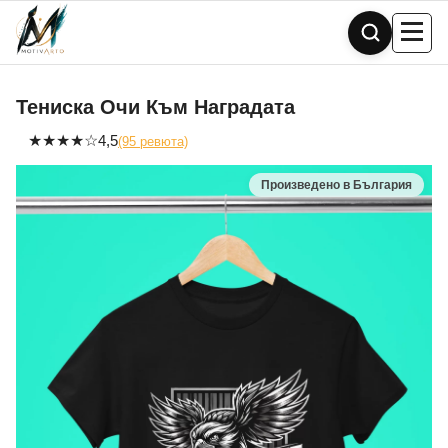
Skip
to
content
Тениска Очи Към Наградата
★
★
★
★
☆
4,5
(95 ревюта)