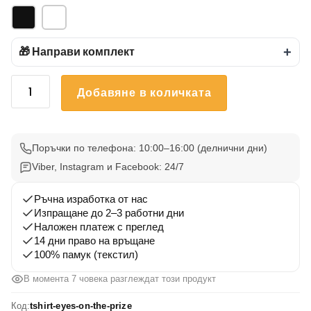
🎁 Направи комплект
+
количество
Добавяне в количката
за
Тениска
Очи
Към
Поръчки по телефона: 10:00–16:00 (делнични дни)
Наградата
Viber, Instagram и Facebook: 24/7
Ръчна изработка от нас
Изпращане до 2–3 работни дни
Наложен платеж с преглед
14 дни право на връщане
100% памук (текстил)
В момента 7 човека разглеждат този продукт
Код:
tshirt-eyes-on-the-prize