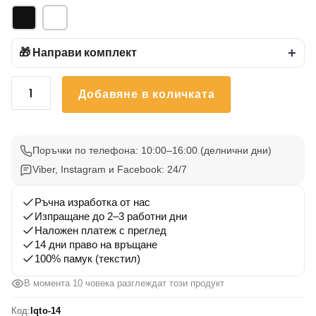
🎁 Направи комплект
+
количество
Добавяне в количката
за
Тениска
Летни
Вълни
Поръчки по телефона: 10:00–16:00 (делнични дни)
14
Viber, Instagram и Facebook: 24/7
Ръчна изработка от нас
Изпращане до 2–3 работни дни
Наложен платеж с преглед
14 дни право на връщане
100% памук (текстил)
В момента 10 човека разглеждат този продукт
Код:
lqto-14