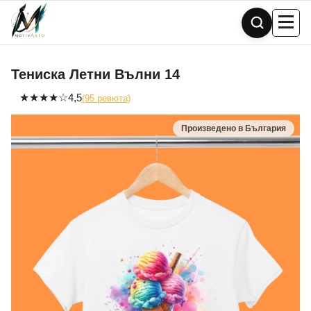
Skip
to
content
Тениска Летни Вълни 14
★
★
★
★
☆
4,5
(95 ревюта)