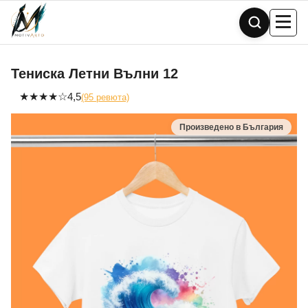
Skip
to
content
Тениска Летни Вълни 12
★
★
★
★
☆
4,5
(95 ревюта)