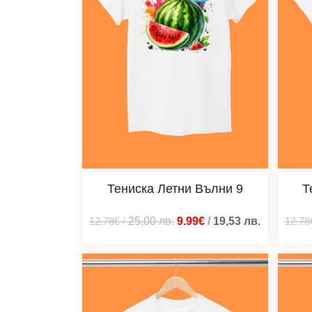
Тениска Летни Вълни 9
Т
12.78€
/
25,00
лв.
9.99€
/
19,53
лв.
12.78