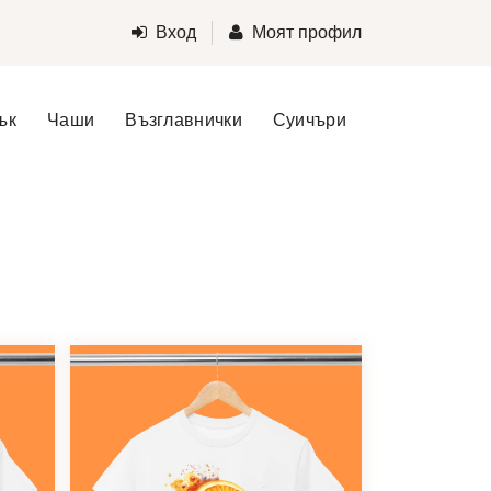
Вход
Моят профил
ък
Чаши
Възглавнички
Суичъри