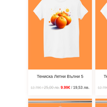
Тениска Летни Вълни 5
Т
12.78€
/
25,00
лв.
9.99€
/
19,53
лв.
12.78