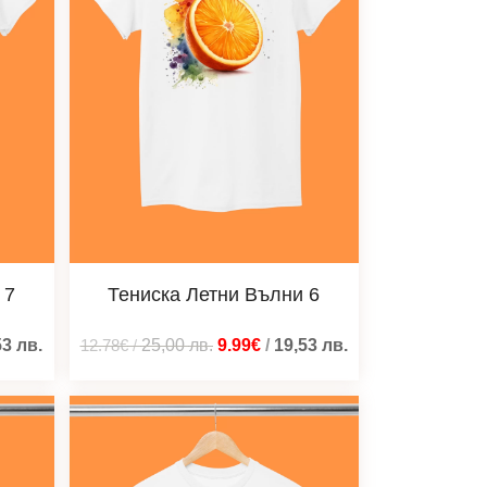
 7
Тениска Летни Вълни 6
53
лв.
12.78€
/
25,00
лв.
9.99€
/
19,53
лв.