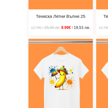
Тениска Летни Вълни 25
Те
12.78€
/
25,00
лв.
9.99€
/
19,53
лв.
12.78