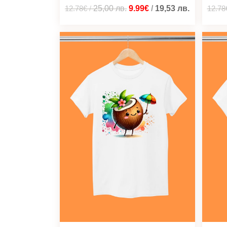
12.78€
/
25,00
лв.
9.99€
/
19,53
лв.
12.78