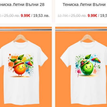
ниска Летни Вълни 28
Тениска Летни Вълни
€
/
25,00
лв.
9.99€
/
19,53
лв.
12.78€
/
25,00
лв.
9.99€
/
19,