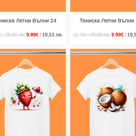
ниска Летни Вълни 24
Тениска Летни Вълни
€
/
25,00
лв.
9.99€
/
19,53
лв.
12.78€
/
25,00
лв.
9.99€
/
19,