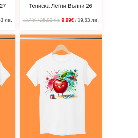
 27
Тениска Летни Вълни 26
53
лв.
12.78€
/
25,00
лв.
9.99€
/
19,53
лв.