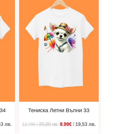
 34
Тениска Летни Вълни 33
53
лв.
12.78€
/
25,00
лв.
9.99€
/
19,53
лв.