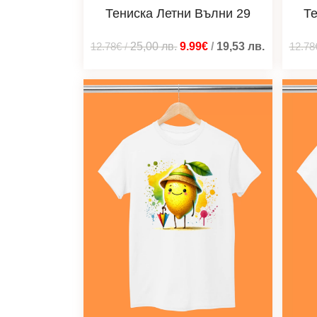
Тениска Летни Вълни 29
Те
12.78€
/
25,00
лв.
9.99€
/
19,53
лв.
12.78