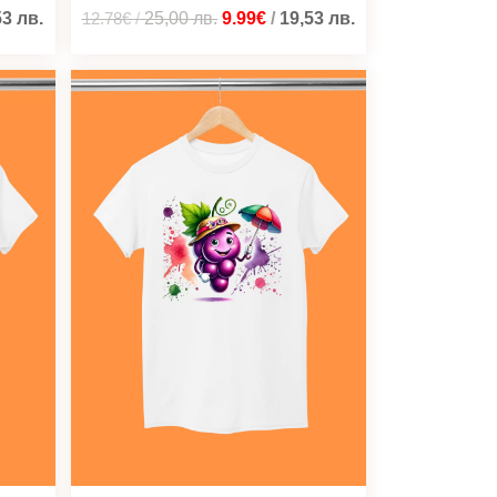
53
лв.
12.78€
/
25,00
лв.
9.99€
/
19,53
лв.