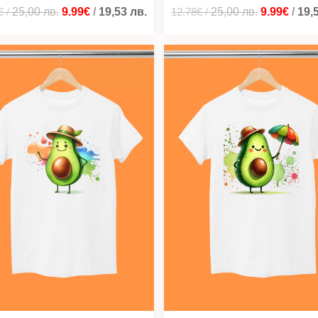
€
/
25,00
лв.
9.99€
/
19,53
лв.
12.78€
/
25,00
лв.
9.99€
/
19,