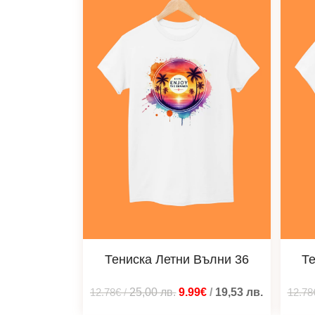
Тениска Летни Вълни 36
Те
12.78€
/
25,00
лв.
9.99€
/
19,53
лв.
12.78