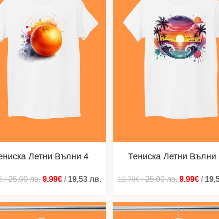
ениска Летни Вълни 4
Тениска Летни Вълни
€
/
25,00
лв.
9.99€
/
19,53
лв.
12.78€
/
25,00
лв.
9.99€
/
19,