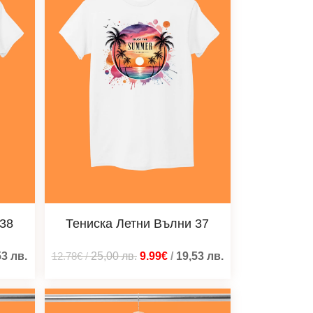
 38
Тениска Летни Вълни 37
53
лв.
12.78€
/
25,00
лв.
9.99€
/
19,53
лв.