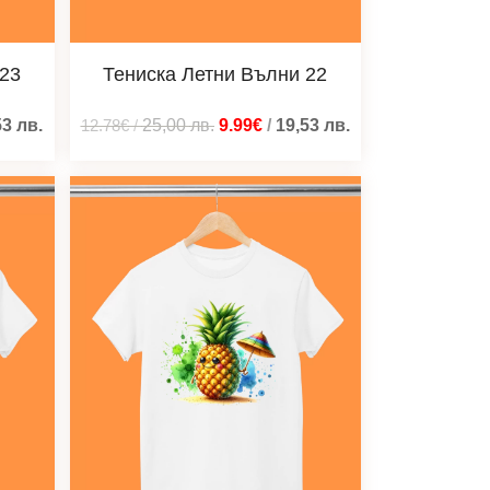
 23
Тениска Летни Вълни 22
53
лв.
12.78€
/
25,00
лв.
9.99€
/
19,53
лв.