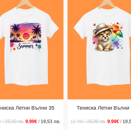
ниска Летни Вълни 35
Тениска Летни Вълни
€
/
25,00
лв.
9.99€
/
19,53
лв.
12.78€
/
25,00
лв.
9.99€
/
19,