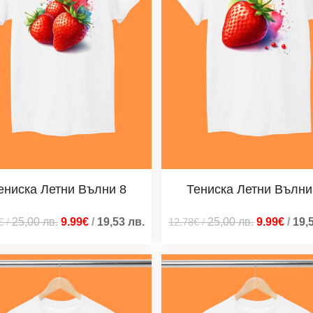
ениска Летни Вълни 8
Тениска Летни Вълни
€
/
25,00
лв.
9.99€
/
19,53
лв.
12.78€
/
25,00
лв.
9.99€
/
19,