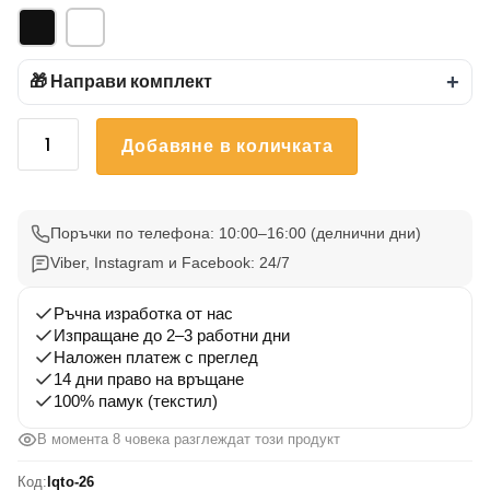
🎁 Направи комплект
+
количество
Добавяне в количката
за
Тениска
Летни
Вълни
Поръчки по телефона: 10:00–16:00 (делнични дни)
26
Viber, Instagram и Facebook: 24/7
Ръчна изработка от нас
Изпращане до 2–3 работни дни
Наложен платеж с преглед
14 дни право на връщане
100% памук (текстил)
В момента 8 човека разглеждат този продукт
Код:
lqto-26