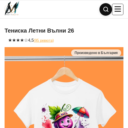
Skip
to
content
Тениска Летни Вълни 26
★
★
★
★
☆
4,5
(95 ревюта)