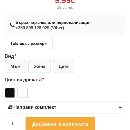
9.99€
19,53
лв.
Бърза поръчка или персонализация
📞
+359 899 128 929 (Viber)
Таблица с размери
Вид
*
Мъж
Жена
Дете
Цвят на дрехата
*
🎁 Направи комплект
+
количество
Добавяне в количката
за