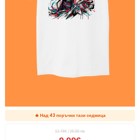
🔥 Над 43 поръчки тази седмица
12.78€
/
25,00
лв.