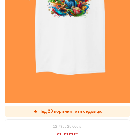
🔥 Над 23 поръчки тази седмица
12.78€
/
25,00
лв.