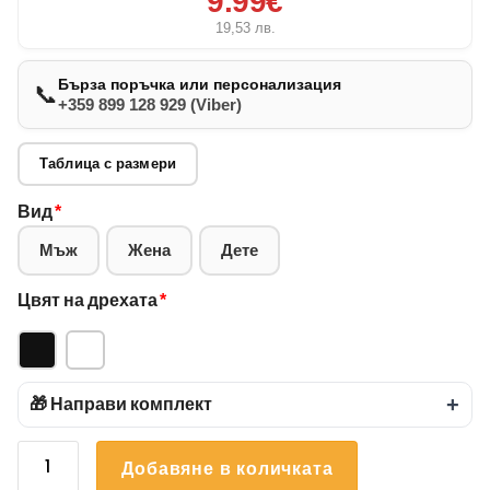
9.99€
19,53
лв.
Бърза поръчка или персонализация
📞
+359 899 128 929 (Viber)
Таблица с размери
Вид
*
Мъж
Жена
Дете
Цвят на дрехата
*
🎁 Направи комплект
+
количество
Добавяне в количката
за