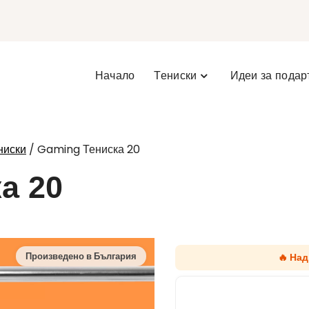
Начало
Тениски
Идеи за подар
/ Gaming Тениска 20
ниски
а 20
🔥 На