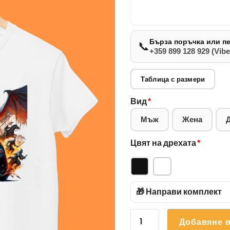
Бърза поръчка или п
📞
+359 899 128 929 (Vibe
Таблица с размери
Вид
*
Мъж
Жена
Цвят на дрехата
*
🎁 Направи комплект
количество
Добавяне в
за