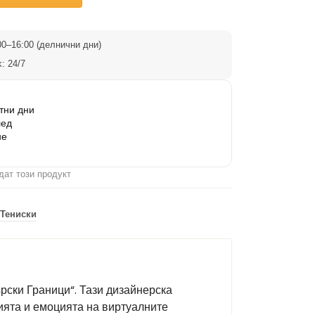
0–16:00 (делнични дни)
: 24/7
тни дни
лед
не
дат този продукт
Тениски
ърски Граници“. Тази дизайнерска
гията и емоцията на виртуалните