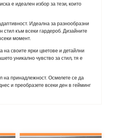
ска е идеален избор за тези, които
 адаптивност. Идеална за разнообразни
н стил към всеки гардероб. Дизайните
всеки момент.
а на своите ярки цветове и детайлни
шето уникално чувство за стил, тя е
ол на принадлежност. Осмелете се да
днес и преобразете всеки ден в гейминг