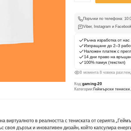
Gaming
Тениска
20
Поръчки по телефона: 10:0
Viber, Instagram и Facebook
Ръчна изработка от нас
Изпращане до 2–3 рабо
Наложен платеж с прег
14 дни право на връща
100% памук (текстил)
В момента 8 човека разглеж
Код:
gaming-20
Категории:
Геймърски тениски
,
 на виртуалното в реалността с тениската от серията „Гейм
със своя дързък и иновативен дизайн, който капсулира енер