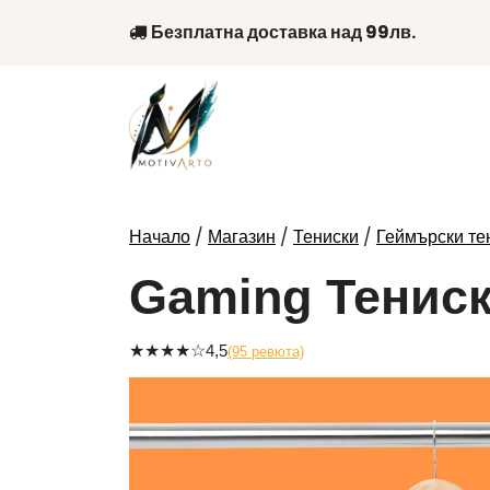
Skip
Безплатна доставка над 99лв.
to
content
/
/
/
Начало
Магазин
Тениски
Геймърски те
Gaming Тениск
★
★
★
★
☆
4,5
(95 ревюта)