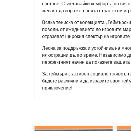
светове. Съчетавайки комфорта на висок
желаят да изразят своята страст към игр
Всяка тениска от колекцията „Геймърск
поводи, от ежедневието до игровите мар
отразяват широкия спектър на игровите 
Лесна за поддръжка и устойчива на мног
илюстрации дълго време. Независимо дал
перфектният начин да покажете вашата
За геймъри с активен социален живот, т
бъдете различни и да изразите своя гей
приключение!