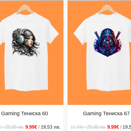
Gaming Тениска 60
Gaming Тениска 67
€
/
25,00
лв.
9.99€
/
19,53
лв.
12.78€
/
25,00
лв.
9.99€
/
19,