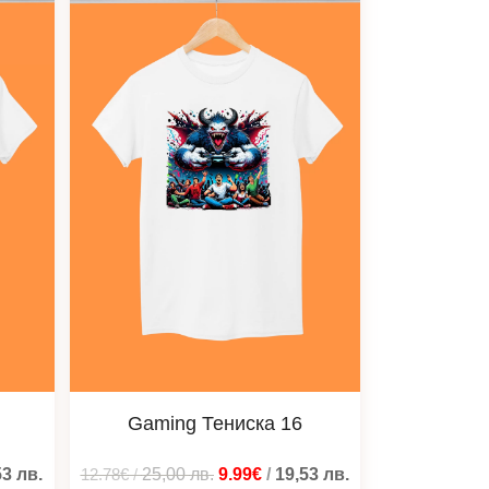
Gaming Тениска 16
53
лв.
12.78€
/
25,00
лв.
9.99€
/
19,53
лв.