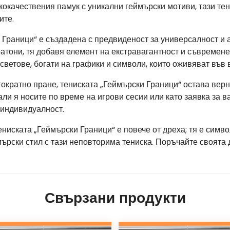
окачествения памук с уникални геймърски мотиви, тази тени
ите.
и Граници“ е създадена с предвиденост за универсалност и
атони, тя добавя елемент на екстравагантност и съвремене
светове, богати на графики и символи, които оживяват във 
ократно пране, тениската „Геймърски Граници“ остава верн
и я носите по време на игрови сесии или като заявка за ва
 индивидуалност.
ениската „Геймърски Граници“ е повече от дреха; тя е симв
мърски стил с тази неповторима тениска. Поръчайте своята 
Свързани продукти