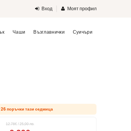
Вход
Моят профил
ък
Чаши
Възглавнички
Суичъри
д 26 поръчки тази седмица
12.78€
/
25,00
лв.