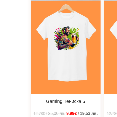
Gaming Тениска 5
12.78€
/
25,00
лв.
9.99€
/
19,53
лв.
12.78