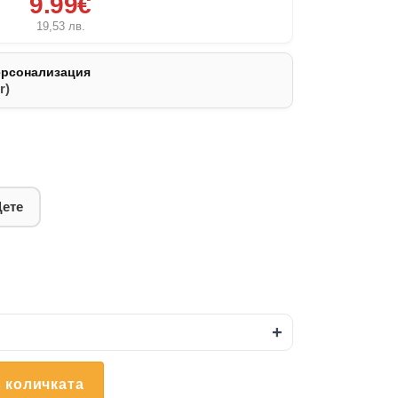
9.99€
19,53
лв.
ерсонализация
r)
Дете
+
 количката