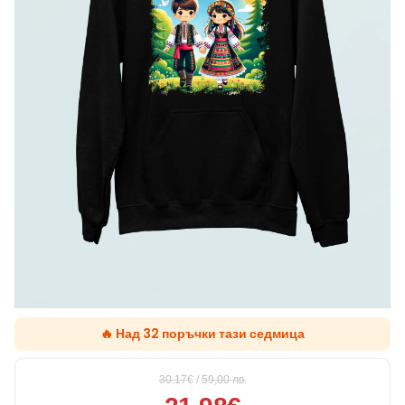
🔥 Над 32 поръчки тази седмица
30.17€
/
59,00
лв.