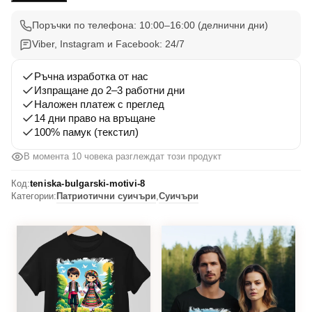
Вдъхновения
8
Поръчки по телефона: 10:00–16:00 (делнични дни)
Viber, Instagram и Facebook: 24/7
Ръчна изработка от нас
Изпращане до 2–3 работни дни
Наложен платеж с преглед
14 дни право на връщане
100% памук (текстил)
В момента 10 човека разглеждат този продукт
Код:
teniska-bulgarski-motivi-8
Категории:
Патриотични суичъри
,
Суичъри