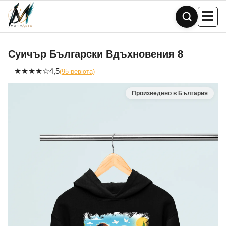
Skip
to
content
Суичър Български Вдъхновения 8
★
★
★
★
☆
4,5
(95 ревюта)