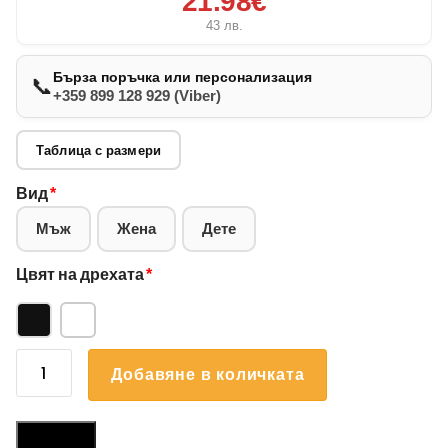
21.98€
43
лв.
Бърза поръчка или персонализация
📞
+359 899 128 929 (Viber)
Таблица с размери
Вид
*
Мъж
Жена
Дете
Цвят на дрехата
*
количество
Добавяне в количката
за
Суичър
Български
Размери