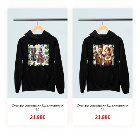
Суичър Български Вдъхновения
Суичър Български Вдъхновения
19
24
21.98€
21.98€