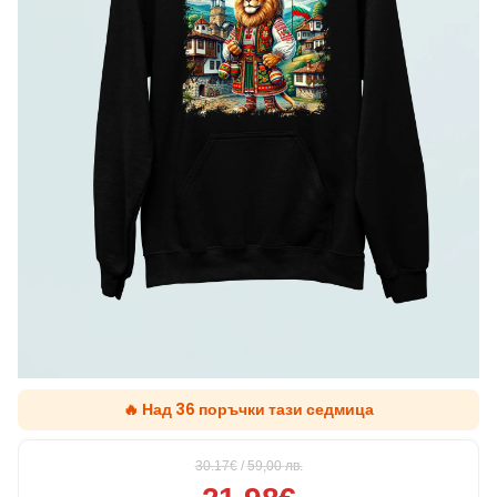
🔥 Над 36 поръчки тази седмица
30.17€
/
59,00
лв.