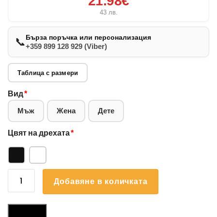
21.98€
43
лв.
Бърза поръчка или персонализация
📞
+359 899 128 929 (Viber)
Таблица с размери
Вид
*
Мъж
Жена
Дете
Цвят на дрехата
*
количество
Добавяне в количката
за
Суичър
Български
Размери