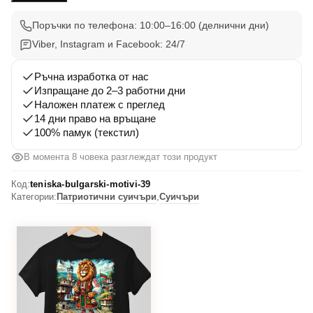
Вдъхновения
39
Поръчки по телефона: 10:00–16:00 (делнични дни)
Viber, Instagram и Facebook: 24/7
Ръчна изработка от нас
Изпращане до 2–3 работни дни
Наложен платеж с преглед
14 дни право на връщане
100% памук (текстил)
В момента 8 човека разглеждат този продукт
Код:
teniska-bulgarski-motivi-39
Категории:
Патриотични суичъри
,
Суичъри