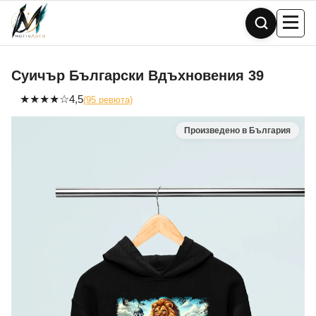
Skip
to
content
Суичър Български Вдъхновения 39
★
★
★
★
☆
4,5
(95 ревюта)