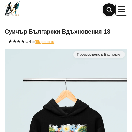
Skip
to
content
Суичър Български Вдъхновения 18
★
★
★
★
☆
4,5
(95 ревюта)