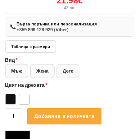
21.98€
43
лв.
Бърза поръчка или персонализация
📞
+359 899 128 929 (Viber)
Таблица с размери
Вид
*
Мъж
Жена
Дете
Цвят на дрехата
*
количество
Добавяне в количката
за
Суичър
Български
Размери