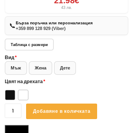
21.98€
43
лв.
Бърза поръчка или персонализация
📞
+359 899 128 929 (Viber)
Таблица с размери
Вид
*
Мъж
Жена
Дете
Цвят на дрехата
*
количество
Добавяне в количката
за
Суичър
Български
Размери