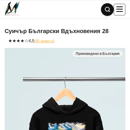
Skip
to
content
Суичър Български Вдъхновения 28
★
★
★
★
☆
4,5
(95 ревюта)