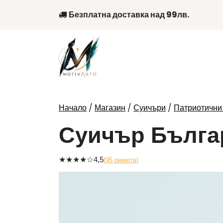
Skip
Безплатна доставка над 99лв.
to
content
/
/
/
Начало
Магазин
Суичъри
Патриотични
Суичър Бълга
★
★
★
★
☆
4,5
(95 ревюта)