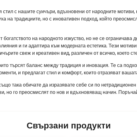
 стил с нашите суичъри, вдъхновени от народните мотиви, 
ха на традициите, но с иновативен подход, който преосмис
т богатството на народното изкуство, но не се ограничава 
влияния и ги адаптира към модерната естетика. Тези мотив
ичърите свеж и креативен вид, различен от всичко, което ст
оито търсят баланс между традиция и иновация. Те са подхо
енти, и предлагат стил и комфорт, които отразяват вашата
 също така обичате да изразявате себе си по нетрадиционен
иви, но го преосмислят по нов и вдъхновяващ начин. Поръч
Свързани продукти