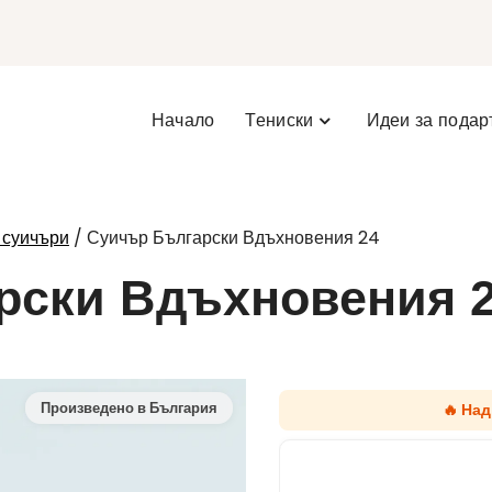
Начало
Тениски
Идеи за подар
/ Суичър Български Вдъхновения 24
 суичъри
рски Вдъхновения 
🔥 Над