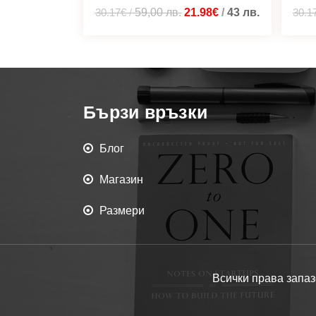
30.17€
/
59,00
лв.
21.98€
/
43
лв.
30.1
Бързи връзки
Блог
Магазин
Размери
Всички права запаз