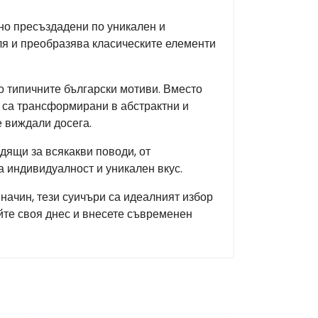
но пресъздадени по уникален и
ля и преобразява класическите елементи
до типичните български мотиви. Вместо
и са трансформирани в абстрактни и
е виждали досега.
дящи за всякакви поводи, от
 индивидуалност и уникален вкус.
 начин, тези суичъри са идеалният избор
айте своя днес и внесете съвременен