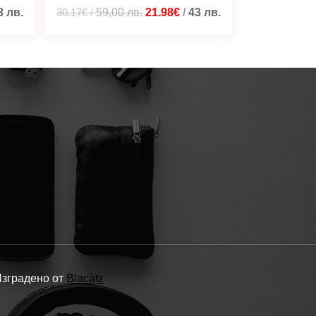
3
лв.
30.17€
/
59,00
лв.
21.98€
/
43
лв.
Изградено от
Blacatz