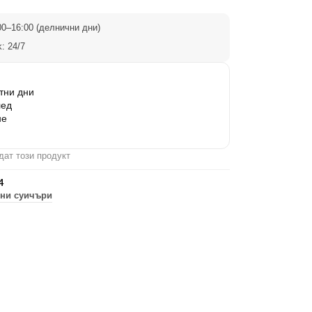
0–16:00 (делнични дни)
: 24/7
тни дни
лед
не
дат този продукт
4
ни суичъри