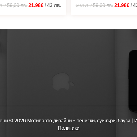
7€
/
59,00
лв.
21.98€
/
43
лв.
30.17€
/
59,00
лв.
21.98€
/
4
ени © 2026 Мотиварто дизайни - тениски, суичъри, блузи | 
Политики