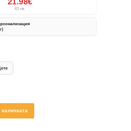
21.98€
43
лв.
ерсонализация
r)
Дете
 количката