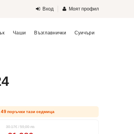
Вход
Моят профил
ък
Чаши
Възглавнички
Суичъри
24
 49 поръчки тази седмица
30.17€
/
59,00
лв.