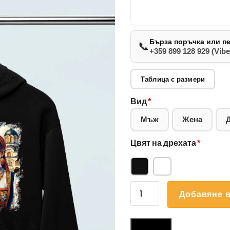
Бърза поръчка или п
📞
+359 899 128 929 (Vibe
Таблица с размери
Вид
*
Мъж
Жена
Цвят на дрехата
*
количество
Добавяне в
за
Суичър
Български
Размери