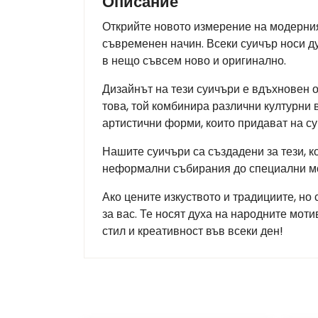
Описание
Открийте новото измерение на модерния
съвременен начин. Всеки суичър носи ду
в нещо съвсем ново и оригинално.
Дизайнът на тези суичъри е вдъхновен о
това, той комбинира различни културни 
артистични форми, които придават на су
Нашите суичъри са създадени за тези, к
неформални събирания до специални мом
Ако цените изкуството и традициите, но
за вас. Те носят духа на народните мот
стил и креативност във всеки ден!