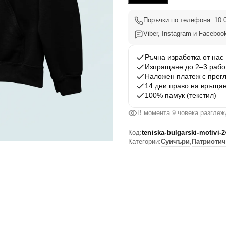
Вдъхновения
24
Поръчки по телефона: 10:0
Viber, Instagram и Facebook
Ръчна изработка от нас
Изпращане до 2–3 рабо
Наложен платеж с прег
14 дни право на връща
100% памук (текстил)
В момента 9 човека разглеж
Код:
teniska-bulgarski-motivi-2
Категории:
Суичъри
,
Патриотич