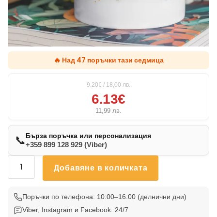
🔥 Над 47 поръчки тази седмица
9.20€
/
18,00
лв.
6.13€
11,99
лв.
Бърза поръчка или персонализация
📞
+359 899 128 929 (Viber)
количество
Добавяне в количката
за
Чаша
Питбул
Поръчки по телефона: 10:00–16:00 (делнични дни)
2
Viber, Instagram и Facebook: 24/7