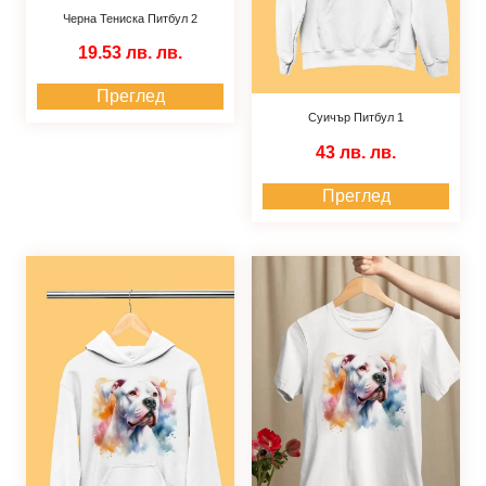
Черна Тениска Питбул 2
19.53 лв.
лв.
Преглед
Суичър Питбул 1
43 лв.
лв.
Преглед