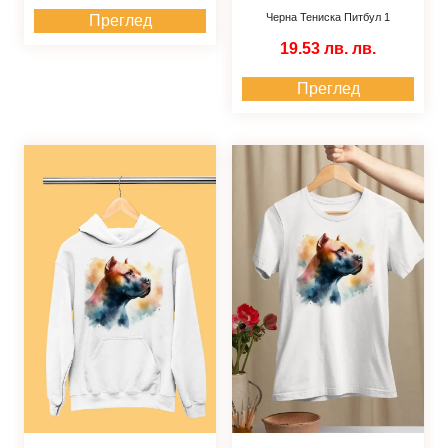
Черна Тениска Питбул 1
Преглед
19.53 лв.
лв.
Преглед