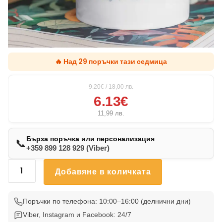
🔥 Над 29 поръчки тази седмица
9.20€
/
18,00
лв.
6.13€
11,99
лв.
Бърза поръчка или персонализация
📞
+359 899 128 929 (Viber)
количество
Добавяне в количката
за
Чаша
Питбул
Поръчки по телефона: 10:00–16:00 (делнични дни)
1
Viber, Instagram и Facebook: 24/7