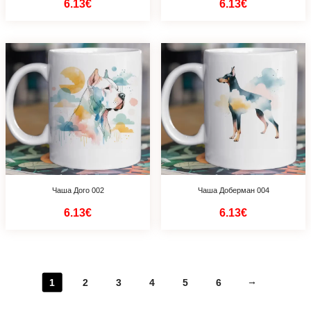
6.13€
6.13€
Чаша Дого 002
Чаша Доберман 004
6.13€
6.13€
→
1
2
3
4
5
6