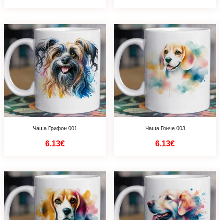
Чаша Грифон 001
Чаша Гонче 003
6.13€
6.13€