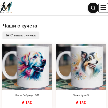
Skip
to
content
Чаши с кучета
🖼️ С ваша снимка
Чаша Лабрадор 001
Чаша Куче 9
6.13€
6.13€