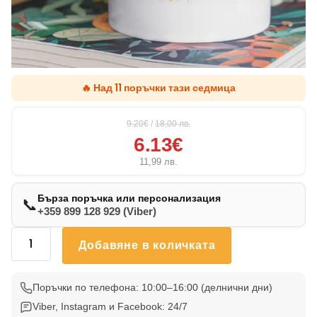
🔥 Над 11 поръчки тази седмица
9.20€
/
18,00
лв.
6.13€
11,99
лв.
Бърза поръчка или персонализация
📞
+359 899 128 929 (Viber)
количество
Добавяне в количката
за
Чаша
Лабрадор
Поръчки по телефона: 10:00–16:00 (делнични дни)
002
Viber, Instagram и Facebook: 24/7