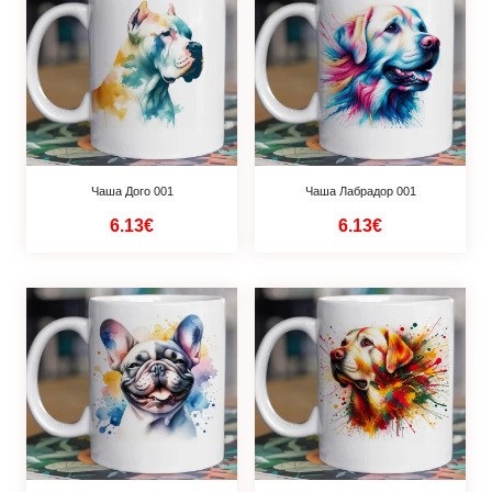
Чаша Дого 001
Чаша Лабрадор 001
6.13€
6.13€