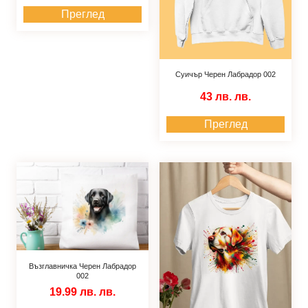
Преглед
Суичър Черен Лабрадор 002
43 лв.
лв.
Преглед
Възглавничка Черен Лабрадор
002
19.99 лв.
лв.