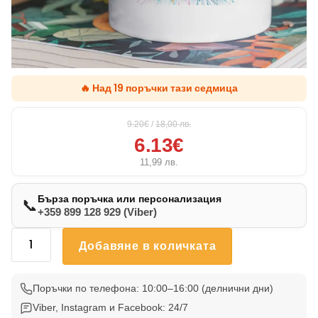
🔥 Над 19 поръчки тази седмица
9.20€
/
18,00
лв.
6.13€
11,99
лв.
Бърза поръчка или персонализация
📞
+359 899 128 929 (Viber)
количество
Добавяне в количката
за
Чаша
Лабрадор
Поръчки по телефона: 10:00–16:00 (делнични дни)
001
Viber, Instagram и Facebook: 24/7