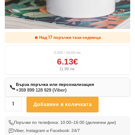
🔥 Над 17 поръчки тази седмица
9.20€
/
18,00
лв.
6.13€
11,99
лв.
Бърза поръчка или персонализация
📞
+359 899 128 929 (Viber)
количество
Добавяне в количката
за
Чаша
Хъски
Поръчки по телефона: 10:00–16:00 (делнични дни)
002
Viber, Instagram и Facebook: 24/7