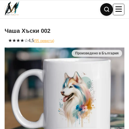
Skip
to
content
Чаша Хъски 002
★
★
★
★
☆
4,5
(95 ревюта)