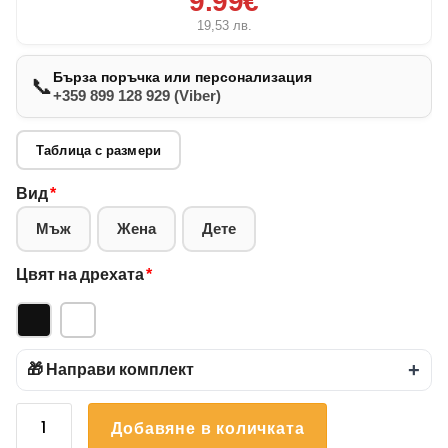
9.99€
19,53
лв.
Бърза поръчка или персонализация
📞
+359 899 128 929 (Viber)
Таблица с размери
Вид
*
Мъж
Жена
Дете
Цвят на дрехата
*
🎁 Направи комплект
+
количество
Добавяне в количката
за