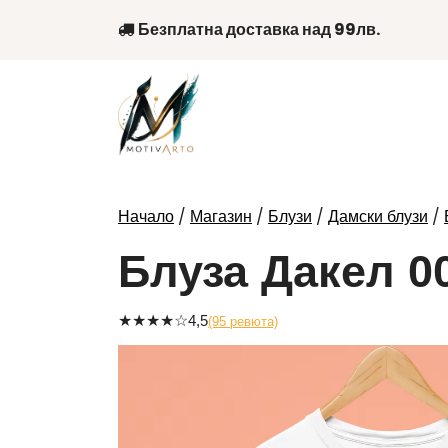
Skip
Безплатна доставка над 99лв.
to
content
/
/
/
/
Начало
Магазин
Блузи
Дамски блузи
Блуза Дакел 0
★
★
★
★
☆
4,5
(95 ревюта)