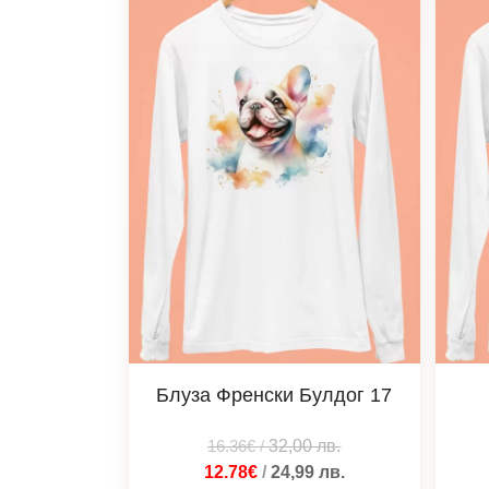
Блуза Френски Булдог 17
16.36€
/
32,00
лв.
12.78€
/
24,99
лв.