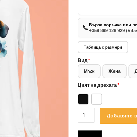
Бърза поръчка или п
📞
+359 899 128 929 (Vibe
Таблица с размери
Вид
*
Мъж
Жена
Цвят на дрехата
*
количество
Добавяне в
за
Блуза
Дакел
Размери