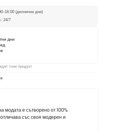
0–16:00 (делнични дни)
: 24/7
тни дни
лед
не
ждат този продукт
та
на модата е сътворено от 100%
 отличава със своя модерен и