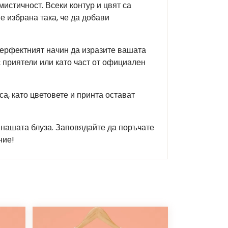
мистичност. Всеки контур и цвят са
е избрана така, че да добави
перфектният начин да изразите вашата
с приятели или като част от официален
а, като цветовете и принта остават
с нашата блуза. Заповядайте да поръчате
ние!