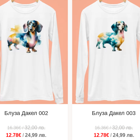
Блуза Дакел 002
Блуза Дакел 003
16.36€
/
32,00
лв.
16.36€
/
32,00
лв.
12.78€
/
24,99
лв.
12.78€
/
24,99
лв.