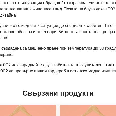
расена с вълнуващия образ , който изразява елегантност и 
гне запленяващ и живописен вид. Позата на блуза дакел 002 
дизайна.
учаи – от ежедневни ситуации до специални събития. Тя е 
 стилове облекла и аксесоари. Било то за спонтанна среща 
ани.
 е създадена за машинно пране при температура до 30 градус
пиране.
ел 002 или зарадвайте друг любител на този уникален стил 
л 002 да превърне вашия гардероб в истинско модно изявле
Свързани продукти