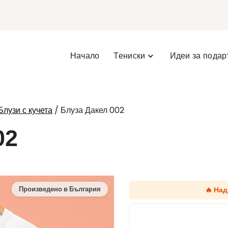
Начало
Тениски
Идеи за подар
/ Блуза Дакел 002
Блузи с кучета
02
🔥 На