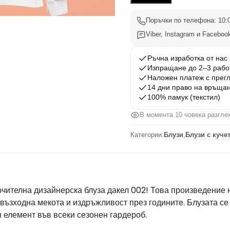
002
Поръчки по телефона: 10:0
Viber, Instagram и Facebook
Ръчна изработка от нас
Изпращане до 2–3 рабо
Наложен платеж с прег
14 дни право на връща
100% памук (текстил)
В момента 10 човека разгле
Категории:
Блузи
,
Блузи с куче
чителна дизайнерска блуза дакел 002! Това произведение 
възходна мекота и издръжливост през годините. Блузата се
 елемент във всеки сезонен гардероб.