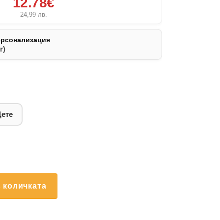
12.78€
24,99
лв.
ерсонализация
r)
Дете
 количката