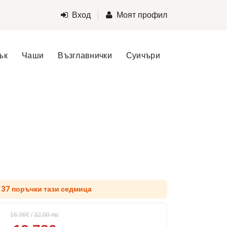
Вход
Моят профил
ък
Чаши
Възглавнички
Суичъри
д 37 поръчки тази седмица
16.36€
/
32,00
лв.