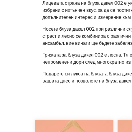
Лицевата страна на блуза дакел 002 е ук
избрани с изтънчен вкус, за да се пости
допълнителен интерес и измерение към 
Носете блуза дакел 002 при различни сл
страст и лесно се комбинира с различни
ансамбъл, вие винаги ще бъдете забеляз
Грижата за блуза дакел 002 е лесна. Тя
непроменени дори след многократно из
Подарете си лукса на блузата блуза дак
вашата днес и позволете на блуза даке