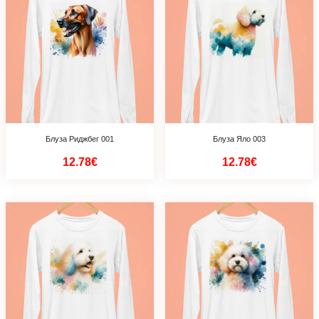
Блуза Риджбег 001
Блуза Яло 003
12.78€
12.78€