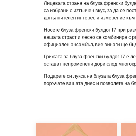
Лицевата страна на блуза френски булдог
са избрани с изтънчен вкус, за да се по
допълнителен интерес и измерение към 
Носете блуза френски булдог 17 при раз
вашата страст и лесно се комбинира с р
официален ансамбъл, вие винаги ще бъд
Грижата за блуза френски булдог 17 е л
остават непроменени дори след многокр
Подарете си лукса на блузата блуза фре
поръчате вашата днес и позволете на б