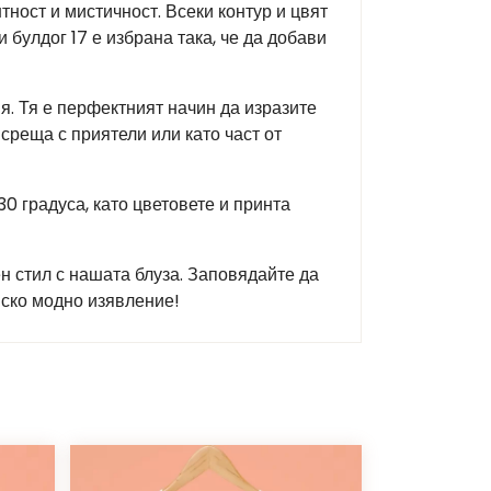
тност и мистичност. Всеки контур и цвят
 булдог 17 е избрана така, че да добави
я. Тя е перфектният начин да изразите
среща с приятели или като част от
0 градуса, като цветовете и принта
ен стил с нашата блуза. Заповядайте да
нско модно изявление!