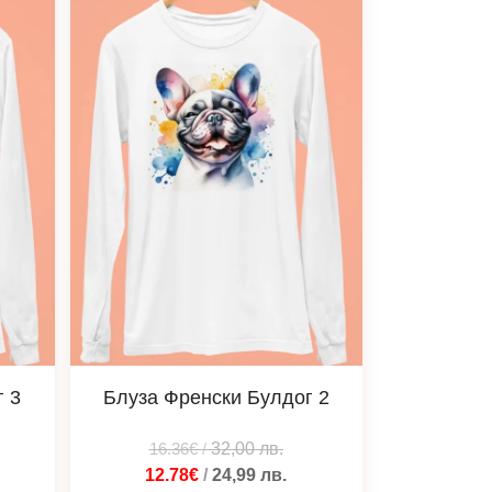
г 3
Блуза Френски Булдог 2
16.36€
/
32,00
лв.
12.78€
/
24,99
лв.