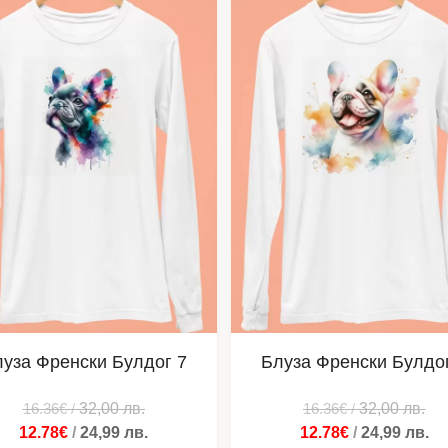
уза Френски Булдог 7
Блуза Френски Булдо
16.36€
/
32,00
лв.
16.36€
/
32,00
лв.
12.78€
/
24,99
лв.
12.78€
/
24,99
лв.