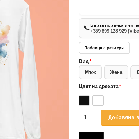
Бърза поръчка или п
📞
+359 899 128 929 (Vibe
Таблица с размери
Вид
*
Мъж
Жена
Цвят на дрехата
*
количество
Добавяне в
за
Блуза
Френски
Размери