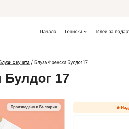
Начало
Тениски
Идеи за подар
/ Блуза Френски Булдог 17
Блузи с кучета
 Булдог 17
🔥 На