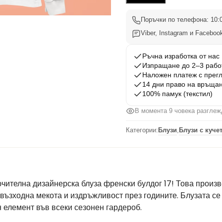
Булдог
17
Поръчки по телефона: 10:0
Viber, Instagram и Facebook
Ръчна изработка от нас
Изпращане до 2–3 рабо
Наложен платеж с прег
14 дни право на връща
100% памук (текстил)
В момента 9 човека разглеж
Категории:
Блузи
,
Блузи с куче
чителна дизайнерска блуза френски булдог 17! Това произв
възходна мекота и издръжливост през годините. Блузата се
 елемент във всеки сезонен гардероб.