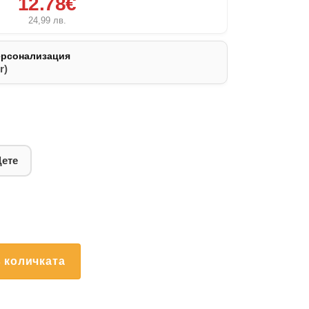
12.78€
24,99
лв.
ерсонализация
r)
Дете
 количката