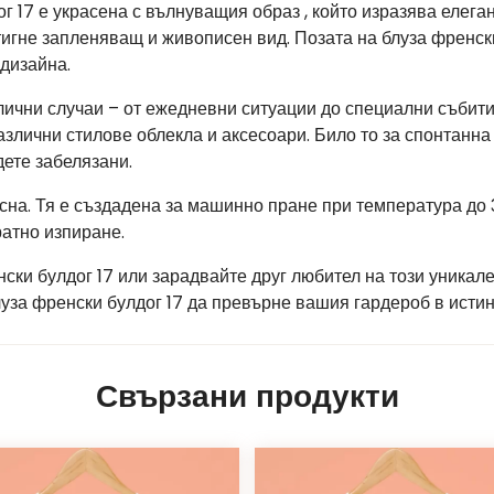
 17 е украсена с вълнуващия образ , който изразява елеган
стигне запленяващ и живописен вид. Позата на блуза френски
дизайна.
лични случаи – от ежедневни ситуации до специални събити
азлични стилове облекла и аксесоари. Било то за спонтанна 
ете забелязани.
есна. Тя е създадена за машинно пране при температура до 3
атно изпиране.
нски булдог 17 или зарадвайте друг любител на този уникал
луза френски булдог 17 да превърне вашия гардероб в исти
Свързани продукти