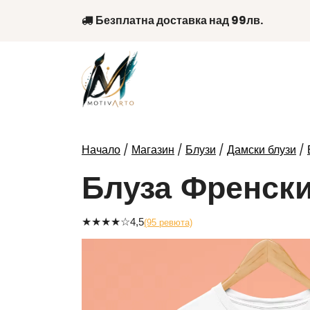
Skip
Безплатна доставка над 99лв.
to
content
/
/
/
/
Начало
Магазин
Блузи
Дамски блузи
Блуза Френски
★
★
★
★
☆
4,5
(95 ревюта)