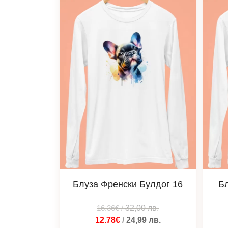
Блуза Френски Булдог 16
Бл
16.36€
/
32,00
лв.
12.78€
/
24,99
лв.