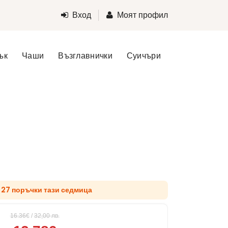
Вход
Моят профил
ък
Чаши
Възглавнички
Суичъри
д 27 поръчки тази седмица
16.36€
/
32,00
лв.