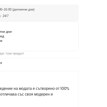
0–16:00 (делнични дни)
: 24/7
тни дни
лед
не
дат този продукт
та
едение на модата е сътворено от 100%
 отличава със своя модерен и